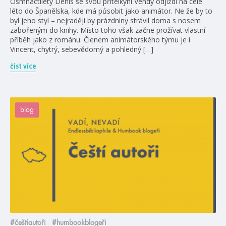
Osmnáctiletý Denis se svou přítelkyní Vendy odjíždí na celé
léto do Španělska, kde má působit jako animátor. Ne že by to
byl jeho styl – nejraději by prázdniny strávil doma s nosem
zabořeným do knihy. Místo toho však začne prožívat vlastní
příběh jako z románu. Členem animátorského týmu je i
Vincent, chytrý, sebevědomý a pohledný […]
číst více
blog
#češtíautoři
#humbookblogeři