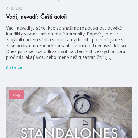
4. 8. 2021
Vadí, nevadí: Čeští autoři
Vadí, nevadí je série, kde se snažíme rozlousknout odvěké
konflikty v rámci knihomolské komunity. Poprvé jsme se
zabývali duelem sérií a samostatných knih, podruhé jsme se
zase podívali na zoubek romantické lince od nenávisti k lásce.
Dnes jsme se rozhodli zaměřit na čtení knih českých autorů:
proč nás lákají více, nebo méně než ti zahraniční? […]
číst více
blog