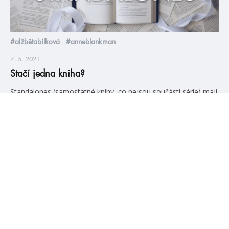
#alžbětabílková
#anneblankman
7. 5. 2021
Stačí jedna kniha?
Standalones (samostatné knihy, co nejsou součástí série) mají
své výhody i nevýhody. Výhody jsou takové, že se vše krásně
uzavře v rámci jedné knihy a nemusíme pak čekat na další díly.
Největší nevýhoda je taková, že už pak nemáme šanci se
znovu setkat s oblíbenými postavami, protože jejich knižní
příběh už skončil. A my je […]
číst více
#HumbookNews