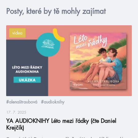
Posty, které by tě mohly zajímat
videa
#alenaštraubová
#audioknihy
17. 7. 2025
YA AUDIOKNIHY Léto mezi řádky (čte Daniel
Krejčík)