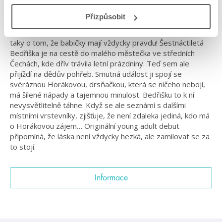
#poprvéarozhodněnenaposled
#prostarší
#standalone
Přizpůsobit
Příběh o prvním zamilování, o tom, že láska bolí jako čert, a
taky o tom, že babičky mají vždycky pravdu! Šestnáctiletá
Bedřiška je na cestě do malého městečka ve středních
Čechách, kde dřív trávila letní prázdniny. Teď sem ale
přijíždí na dědův pohřeb. Smutná událost ji spojí se
svéráznou Horákovou, drsňačkou, která se ničeho nebojí,
má šílené nápady a tajemnou minulost. Bedřišku to k ní
nevysvětlitelně táhne. Když se ale seznámí s dalšími
místními vrstevníky, zjišťuje, že není zdaleka jediná, kdo má
o Horákovou zájem… Originální young adult debut
připomíná, že láska není vždycky hezká, ale zamilovat se za
to stojí.
Informace