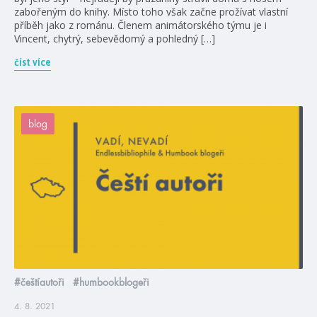
zabořeným do knihy. Místo toho však začne prožívat vlastní
příběh jako z románu. Členem animátorského týmu je i
Vincent, chytrý, sebevědomý a pohledný […]
číst více
blog
#češtíautoři
#humbookblogeři
4. 8. 2021