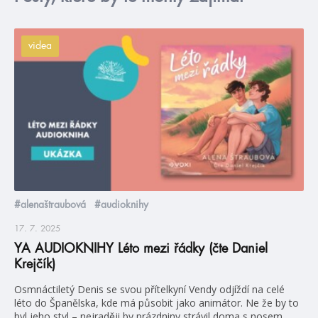
videa
#alenaštraubová
#audioknihy
17. 7. 2025
YA AUDIOKNIHY Léto mezi řádky (čte Daniel
Krejčík)
Osmnáctiletý Denis se svou přítelkyní Vendy odjíždí na celé
léto do Španělska, kde má působit jako animátor. Ne že by to
byl jeho styl – nejraději by prázdniny strávil doma s nosem