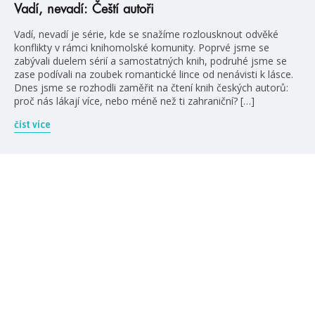
Vadí, nevadí: Čeští autoři
Vadí, nevadí je série, kde se snažíme rozlousknout odvěké
konflikty v rámci knihomolské komunity. Poprvé jsme se
zabývali duelem sérií a samostatných knih, podruhé jsme se
zase podívali na zoubek romantické lince od nenávisti k lásce.
Dnes jsme se rozhodli zaměřit na čtení knih českých autorů:
proč nás lákají více, nebo méně než ti zahraniční? […]
číst více
#HumbookNews
Vše kolem #youngadult každý měsíc rovnou do mailu!
Nové knihy, co se chystá, kvízy, soutěže, autoři, filmové
a seriálové adaptace a další.