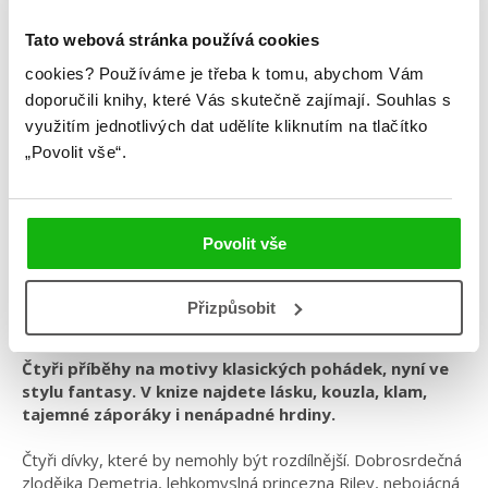
Tato webová stránka používá cookies
cookies?
Používáme je třeba k tomu, abychom Vám
doporučili knihy, které Vás skutečně zajímají.
Souhlas s
Beata Šašová
využitím jednotlivých dat udělíte kliknutím na tlačítko
„Povolit vše“.
Pokud láska zvítězí
Kategorie: young adult
Povolit vše
Žánr: Fantasy
#beatašašová
#českáobálka
#českýdebut
#češtíautoři
Přizpůsobit
#pokudláskazvítězí
Čtyři příběhy na motivy klasických pohádek, nyní ve
stylu fantasy. V knize najdete lásku, kouzla, klam,
tajemné záporáky i nenápadné hrdiny.
Čtyři dívky, které by nemohly být rozdílnější. Dobrosrdečná
zlodějka Demetria, lehkomyslná princezna Riley, nebojácná