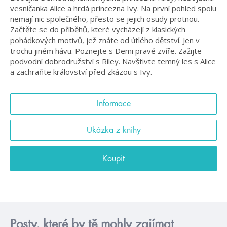
vesničanka Alice a hrdá princezna Ivy. Na první pohled spolu
nemají nic společného, přesto se jejich osudy protnou.
Začtěte se do příběhů, které vycházejí z klasických
pohádkových motivů, jež znáte od útlého dětství. Jen v
trochu jiném hávu. Poznejte s Demi pravé zvíře. Zažijte
podvodní dobrodružství s Riley. Navštivte temný les s Alice
a zachraňte království před zkázou s Ivy.
Informace
Ukázka z knihy
Koupit
Posty, které by tě mohly zajímat