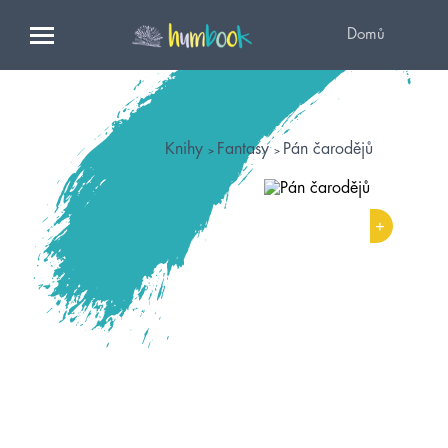
Domů
Knihy
Fantasy
Pán čarodějů
+