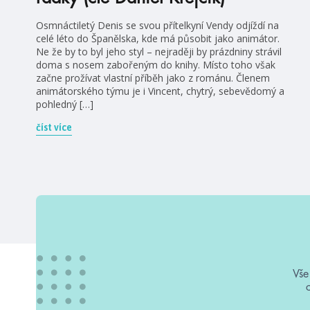
Osmnáctiletý Denis se svou přítelkyní Vendy odjíždí na
celé léto do Španělska, kde má působit jako animátor.
Ne že by to byl jeho styl – nejraději by prázdniny strávil
doma s nosem zabořeným do knihy. Místo toho však
začne prožívat vlastní příběh jako z románu. Členem
animátorského týmu je i Vincent, chytrý, sebevědomý a
pohledný […]
číst více
Vše