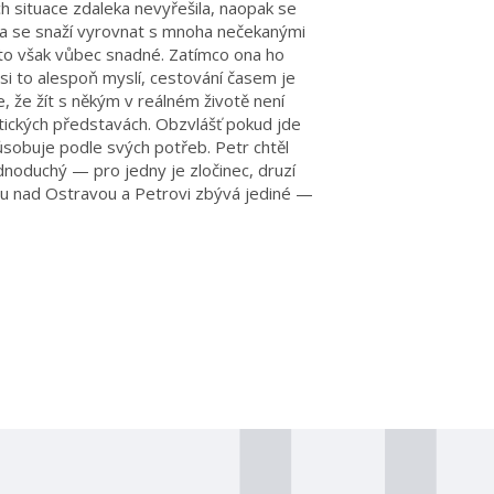
ich situace zdaleka nevyřešila, naopak se
a se snaží vyrovnat s mnoha nečekanými
 to však vůbec snadné. Zatímco ona ho
si to alespoň myslí, cestování časem je
e, že žít s někým v reálném životě není
tických představách. Obzvlášť pokud jde
sobuje podle svých potřeb. Petr chtěl
jednoduchý — pro jedny je zločinec, druzí
ádu nad Ostravou a Petrovi zbývá jediné —