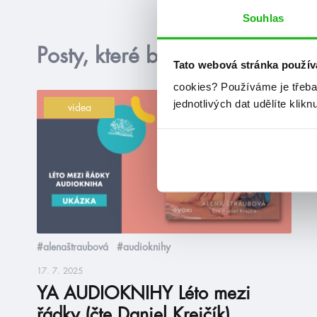
Souhlas
Posty, které by tě mohly zajím
Tato webová stránka použív
cookies?
Používáme je třeba
jednotlivých dat udělíte klikn
videa
#alenaštraubová
#audioknihy
17. 7. 2025
YA AUDIOKNIHY Léto mezi
řádky (čte Daniel Krejčík)