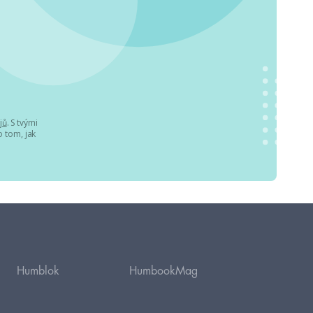
jů
. S tvými
 tom, jak
Humblok
HumbookMag