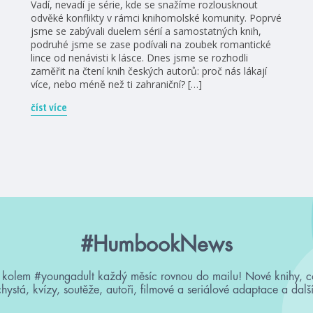
Vadí, nevadí je série, kde se snažíme rozlousknout
odvěké konflikty v rámci knihomolské komunity. Poprvé
jsme se zabývali duelem sérií a samostatných knih,
podruhé jsme se zase podívali na zoubek romantické
lince od nenávisti k lásce. Dnes jsme se rozhodli
zaměřit na čtení knih českých autorů: proč nás lákají
více, nebo méně než ti zahraniční? […]
číst více
#HumbookNews
 kolem #youngadult každý měsíc rovnou do mailu! Nové knihy, c
chystá, kvízy, soutěže, autoři, filmové a seriálové adaptace a další