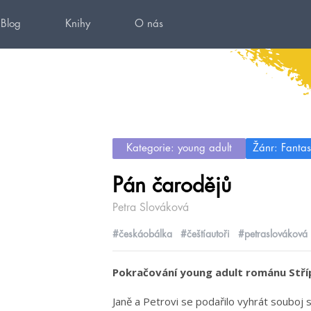
Blog
Knihy
O nás
Kategorie: young adult
Žánr: Fantas
Pán čarodějů
Petra Slováková
#českáobálka
#češtíautoři
#petraslováková
Pokračování young adult románu Stří
Janě a Petrovi se podařilo vyhrát soub