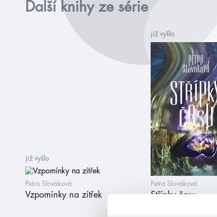
Další knihy ze série
již vyšlo
již vyšlo
Petra Slováková
Petra Slováková
Vzpomínky na zítřek
Střípky času