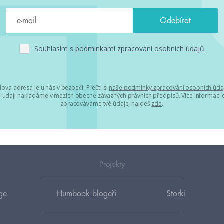
Souhlasím s
podmínkami zpracování osobních údajů
lová adresa je u nás v bezpečí. Přečti si
naše podmínky zpracování osobních úda
 údaji nakládáme v mezích obecně závazných právních předpisů. Více informací o
zpracováváme tvé údaje, najdeš
zde
.
Projekty
ge
Humbook blogeři
Storki