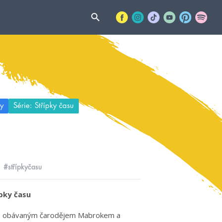
y
Série: Střípky času
#střípkyčasu
pky času
oj s obávaným čarodějem Mabrokem a