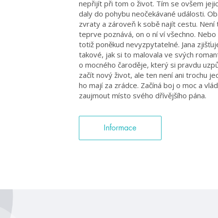
nepřijít při tom o život. Tím se ovšem jej
daly do pohybu neočekávané události. Ob
zvraty a zároveň k sobě najít cestu. Není
teprve poznává, on o ní ví všechno. Nebo 
totiž poněkud nevyzpytatelné. Jana zjišťuj
takové, jak si to malovala ve svých roman
o mocného čaroděje, který si pravdu uzpů
začít nový život, ale ten není ani trochu 
ho mají za zrádce. Začíná boj o moc a vl
zaujmout místo svého dřívějšího pána.
Informace