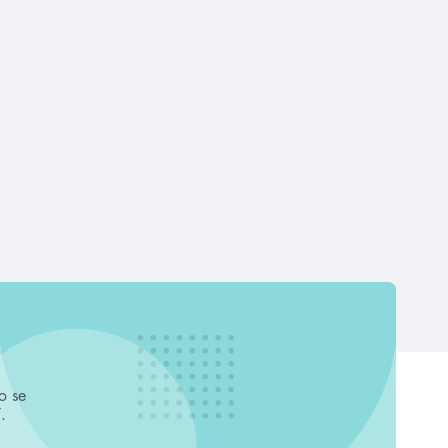
o se
.