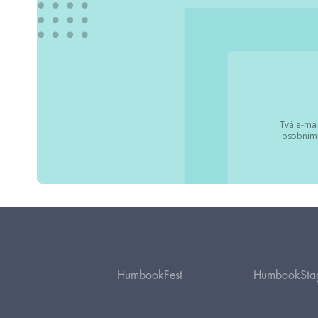
Tvá e-mai
osobními
HumbookFest
HumbookSta