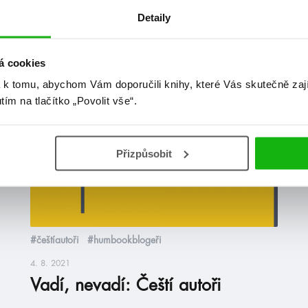
Detaily
at
á cookies
 k tomu, abychom Vám doporučili knihy, které Vás skutečně zaj
utím na tlačítko „Povolit vše“.
blog
Přizpůsobit
#češtíautoři
#humbookblogeři
4. 8. 2021
Vadí, nevadí: Čeští autoři