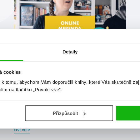
Detaily
#améliewenzhao
#dědictvíkrve
27. 2. 2023
á cookies
Březnová online merenda 2023
 k tomu, abychom Vám doporučili knihy, které Vás skutečně zaj
Vychází dvanáctý HumbookTip, Ola je navíc unešená z
utím na tlačítko „Povolit vše“.
nové knihy ze světa Z krve a popela, baví ji antimúzy,
cestování do snů, Enola v komiksu… Prostě knížek v
březnu vyjde fakt dost a i dalších novinek máme
hromadu (od minulé merendy se toho stalo fakt hodně,
Přizpůsobit
taky to bude tím, že jsme naposledy natáčeli v […]
číst více