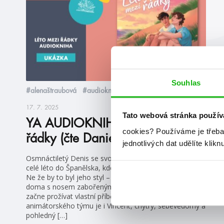
Souhlas
#alenaštraubová
#audioknihy
17. 7. 2025
Tato webová stránka použív
YA AUDIOKNIHY Léto mezi
cookies?
Používáme je třeba
řádky (čte Daniel Krejčík)
jednotlivých dat udělíte klikn
Osmnáctiletý Denis se svou přítelkyní Vendy odjíždí na
celé léto do Španělska, kde má působit jako animátor.
Ne že by to byl jeho styl – nejraději by prázdniny strávil
doma s nosem zabořeným do knihy. Místo toho však
začne prožívat vlastní příběh jako z románu. Členem
animátorského týmu je i Vincent, chytrý, sebevědomý a
pohledný […]