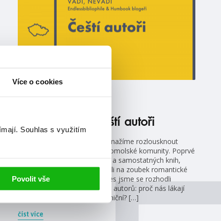
Více o cookies
#češtíautoři
#humbookblogeři
4. 8. 2021
Vadí, nevadí: Čeští autoři
ímají.
Souhlas s využitím
Vadí, nevadí je série, kde se snažíme rozlousknout
odvěké konflikty v rámci knihomolské komunity. Poprvé
jsme se zabývali duelem sérií a samostatných knih,
podruhé jsme se zase podívali na zoubek romantické
lince od nenávisti k lásce. Dnes jsme se rozhodli
Povolit vše
zaměřit na čtení knih českých autorů: proč nás lákají
více, nebo méně než ti zahraniční? […]
číst více