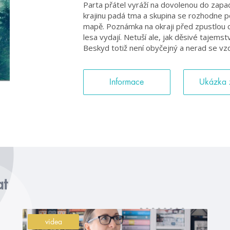
Parta přátel vyráží na dovolenou do zapa
krajinu padá tma a skupina se rozhodne po
mapě. Poznámka na okraji před zpustlou ce
lesa vydají. Netuší ale, jak děsivé tajems
Beskyd totiž není obyčejný a nerad se vzd
Informace
Ukázka 
at
videa