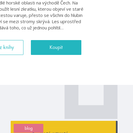
dlé horské oblasti na východě Čech. Na
užít lesní zkratku, kterou objeví ve staré
stou varuje, přesto se všichni do hlubin
tví se mezi stromy skrývá. Les uprostřed
ává toho, co už jednou pohltil…
z knihy
Koupit
blog