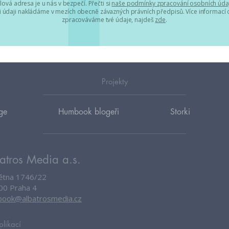
lová adresa je u nás v bezpečí. Přečti si
naše podmínky zpracování osobních úda
 údaji nakládáme v mezích obecně závazných právních předpisů. Více informací o
zpracováváme tvé údaje, najdeš
zde
.
Projekty
ge
Humbook blogeři
Storki
atros Media a.s.
větna 1746/22
00 Praha 4
ook@albatrosmedia.cz
plikací