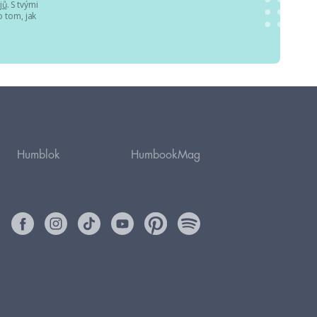
jů
. S tvými
 tom, jak
Humblok
HumbookMag