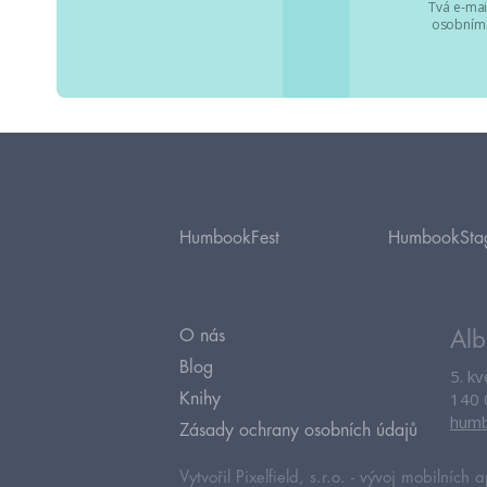
Tvá e-mai
osobními
HumbookFest
HumbookSta
O nás
Alb
Blog
5. k
140 
Knihy
humb
Zásady ochrany osobních údajů
Vytvořil Pixelfield, s.r.o. -
vývoj mobilních a