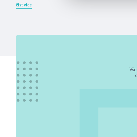
číst více
Vše