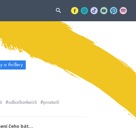
 a thrillery
á
#odbočkavlesích
#prostarší
e není čeho bát…