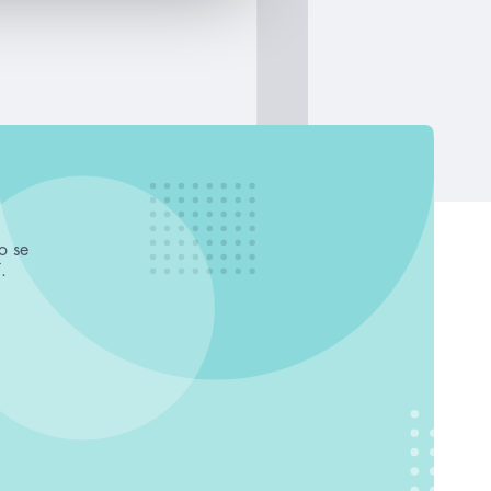
o se
.