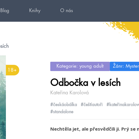
Blog
Knihy
O nás
sích
Kategorie: young adult
Žánr: Mystery
18+
Odbočka v lesích
Kateřina Karolová
#českáobálka
#češtíautoři
#kateřinakarolov
#standalone
Nechtěla jet, ale přesvědčili ji. Prý s