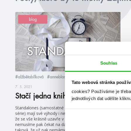
blog
Souhlas
#alžbětabílková
#anneblankman
Tato webová stránka použív
7. 5. 2021
cookies?
Používáme je třeba
Stačí jedna kniha?
jednotlivých dat udělíte klikn
Standalones (samostatné knihy, co nejsou součástí
série) mají své výhody i nevýhody. Výhody jsou takové,
že se vše krásně uzavře v rámci jedné knihy a
nemusíme pak čekat na další díly. Největší nevýhoda je
taková, že už pak nemáme šanci se znovu setkat s