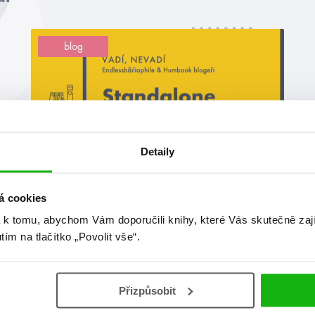
blog
Detaily
#humbookblogeři
#standalone
á cookies
8. 3. 2021
 k tomu, abychom Vám doporučili knihy, které Vás skutečně zaj
Vadí, nevadí: Standalone versus
utím na tlačítko „Povolit vše“.
série
Ač se svět knihomolek a knihomolů může na první
Přizpůsobit
pohled zdát jako mírumilovné místo, ve skutečnosti je
plný kontroverzí a každodenních dilemat. Nevěříte? Ty