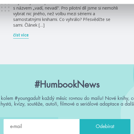
nejčastější vám představíme v nové sérii článků
s názvem „vadí, nevadí“. Pro pilotní díl jsme si nemohli
vybrat nic jiného, než volbu mezi sériemi a
samostatnými knihami. Co vyhrálo? Přesvědčte se
sami. Článek […]
číst více
#HumbookNews
 kolem #youngadult každý měsíc rovnou do mailu! Nové knihy, c
chystá, kvízy, soutěže, autoři, filmové a seriálové adaptace a další