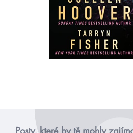
Posty, které by tě mohly zajím