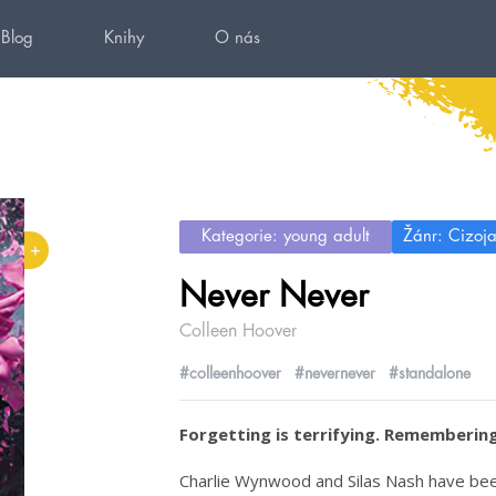
Blog
Knihy
O nás
Kategorie: young adult
Žánr: Cizoj
+
Never Never
Colleen Hoover
#colleenhoover
#nevernever
#standalone
Forgetting is terrifying. Rememberin
Charlie Wynwood and Silas Nash have been