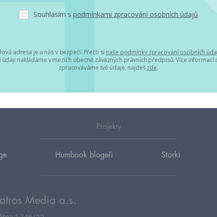
Souhlasím s
podmínkami zpracování osobních údajů
lová adresa je u nás v bezpečí. Přečti si
naše podmínky zpracování osobních úda
 údaji nakládáme v mezích obecně závazných právních předpisů. Více informací o
zpracováváme tvé údaje, najdeš
zde
.
Projekty
ge
Humbook blogeři
Storki
atros Media a.s.
větna 1746/22