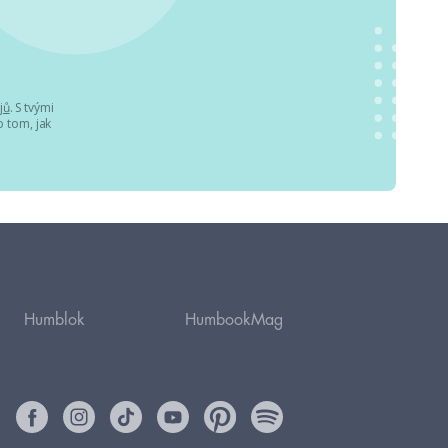
jů
. S tvými
 tom, jak
Humblok
HumbookMag