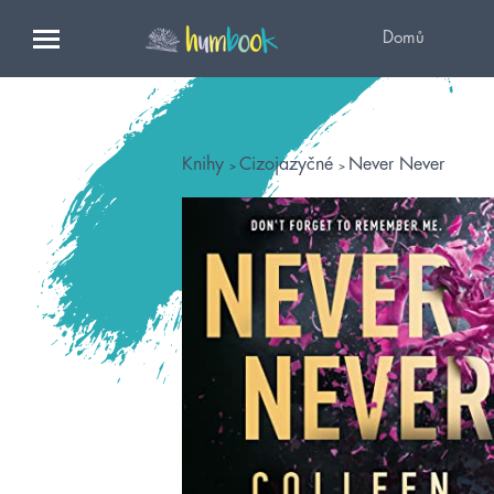
Domů
Knihy
Cizojazyčné
Never Never