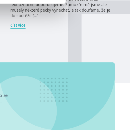
jednoznačně doporučujeme. Samozřejmě jsme ale
musely některé pecky vynechat, a tak doufáme, že je
do soutěže […]
číst více
o se
.