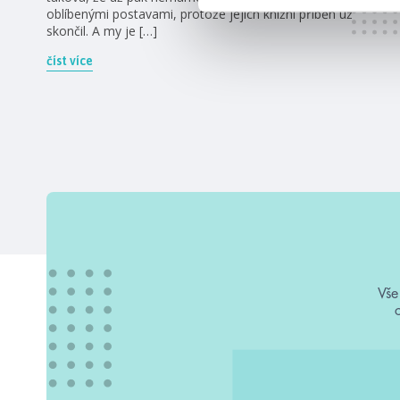
oblíbenými postavami, protože jejich knižní příběh už
skončil. A my je […]
číst více
Vše