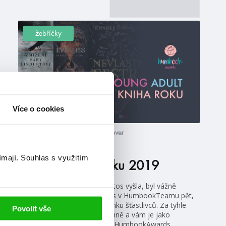
žebříčky
Více o cookies
#brigidkemmerer
#colleenhoover
27. 11. 2019
ímají.
Souhlas s využitím
Nejlepší knihy roku 2019
Vybrat nejlepší knihu, která letos vyšla, byl vážně
nadlidský úkol. Naštěstí je nás v HumbookTeamu pět,
takže stačilo vybrat jen skupinku šťastlivců. Za tyhle
Povolit vše
knihy bychom daly ruku do ohně a vám je jako
kandidáty do prvního ročníku HumbookAwards