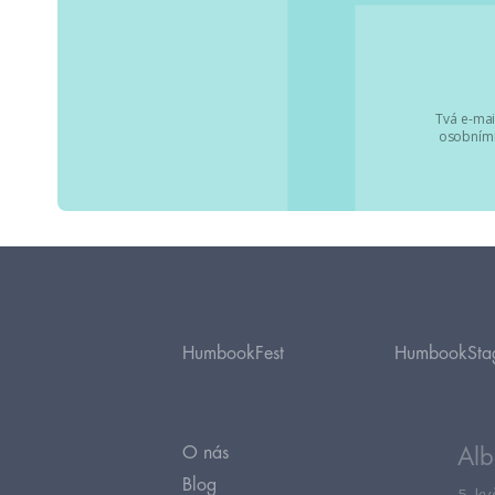
Tvá e-mai
osobními
HumbookFest
HumbookSta
O nás
Alb
Blog
5. k