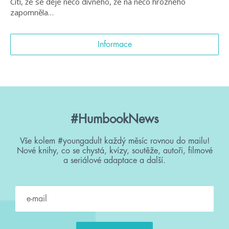
Cítí, že se děje něco divného, že na něco hrozného
zapomněla…
Informace
#HumbookNews
Vše kolem #youngadult každý měsíc rovnou do mailu!
Nové knihy, co se chystá, kvízy, soutěže, autoři, filmové
a seriálové adaptace a další.