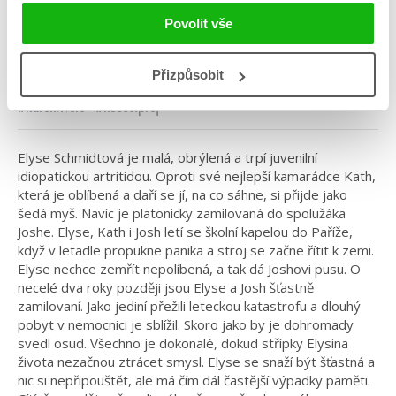
Něco si přej
Povolit vše
Kategorie: young adult
Přizpůsobit
Žánr: Contemporary
#karenrivers
#něcosipřej
Elyse Schmidtová je malá, obrýlená a trpí juvenilní
idiopatickou artritidou. Oproti své nejlepší kamarádce Kath,
která je oblíbená a daří se jí, na co sáhne, si přijde jako
šedá myš. Navíc je platonicky zamilovaná do spolužáka
Joshe. Elyse, Kath i Josh letí se školní kapelou do Paříže,
když v letadle propukne panika a stroj se začne řítit k zemi.
Elyse nechce zemřít nepolíbená, a tak dá Joshovi pusu. O
necelé dva roky později jsou Elyse a Josh šťastně
zamilovaní. Jako jediní přežili leteckou katastrofu a dlouhý
pobyt v nemocnici je sblížil. Skoro jako by je dohromady
svedl osud. Všechno je dokonalé, dokud střípky Elysina
života nezačnou ztrácet smysl. Elyse se snaží být šťastná a
nic si nepřipouštět, ale má čím dál častější výpadky paměti.