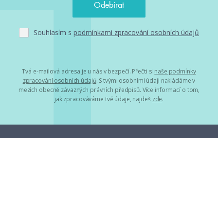
Souhlasím s
podmínkami zpracování osobních údajů
Tvá e-mailová adresa je u nás v bezpečí. Přečti si
naše podmínky
zpracování osobních údajů
. S tvými osobními údaji nakládáme v
mezích obecně závazných právních předpisů. Více informací o tom,
jak zpracováváme tvé údaje, najdeš
zde
.
Projekty
HumbookFest
HumbookStage
Humbook blogeři