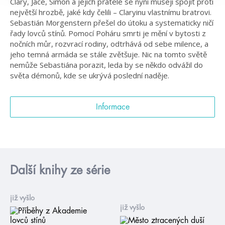
Clary, Jace, Simon a jejich přátelé se nyní musejí spojit proti
největší hrozbě, jaké kdy čelili – Claryinu vlastnímu bratrovi.
Sebastián Morgenstern přešel do útoku a systematicky ničí
řady lovců stínů. Pomocí Poháru smrti je mění v bytosti z
nočních můr, rozvrací rodiny, odtrhává od sebe milence, a
jeho temná armáda se stále zvětšuje. Nic na tomto světě
nemůže Sebastiána porazit, leda by se někdo odvážil do
světa démonů, kde se ukrývá poslední naděje.
Informace
Další knihy ze série
již vyšlo
již vyšlo