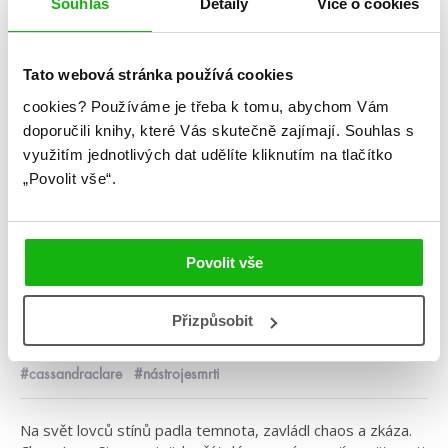
Souhlas
Detaily
Více o cookies
Tato webová stránka používá cookies
cookies?
Používáme je třeba k tomu, abychom Vám
doporučili knihy, které Vás skutečně zajímají.
Souhlas s
využitím jednotlivých dat udělíte kliknutím na tlačítko
Cassandra Clare
„Povolit vše“.
Město nebeského ohně
Kategorie: young adult
Povolit vše
Žánr: Fantasy
Přizpůsobit
Série: Nástroje smrti
#cassandraclare
#nástrojesmrti
Na svět lovců stínů padla temnota, zavládl chaos a zkáza.