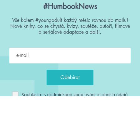
#HumbookNews
Vše kolem #youngadult každý měsíc rovnou do mailu!
Nové knihy, co se chystá, kvízy, soutěže, autoři, filmové
a seriálové adaptace a další.
Souhlasím s
podmínkami zpracování osobních údajů
Tvá e-mailová adresa je u nás v bezpečí. Přečti si
naše podmínky
zpracování osobních údajů
. S tvými osobními údaji nakládáme v
mezích obecně závazných právních předpisů. Více informací o tom,
jak zpracováváme tvé údaje, najdeš
zde
.