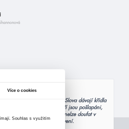
Shannonová
citáty
Více o cookies
Slova jsou všechno. Slova dávají křídla
dokonce i těm, kteří jsou pošlapáni,
zničeni tak, že nelze doufat v
ímají.
Souhlas s využitím
uzdravení.