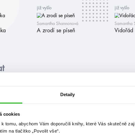
již vyšlo
již vyšlo
á
Samantha Shannonová
Samantha 
ska
A zrodí se píseň
Vidořád
at
videa
Detaily
á cookies
 k tomu, abychom Vám doporučili knihy, které Vás skutečně zaj
utím na tlačítko „Povolit vše“.