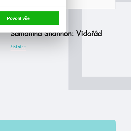
#kostičas
#samanthashannon
Povolit vše
20. 11. 2022
Samantha Shannon: Vidořád
číst více