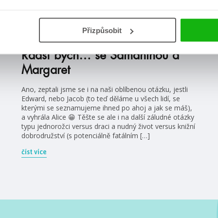
#margaretrogerson
#samanthashannon
Přizpůsobit
6. 2. 2023
Radši bych… se Samanthou a
Margaret
Ano, zeptali jsme se i na naši oblíbenou otázku, jestli
Edward, nebo Jacob (to teď děláme u všech lidí, se
kterými se seznamujeme ihned po ahoj a jak se máš),
a vyhrála Alice 😁 Těšte se ale i na další záludné otázky
typu jednorožci versus draci a nudný život versus knižní
dobrodružství (s potenciálně fatálním […]
číst více