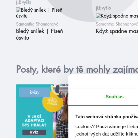
již vyšlo
již vyšlo
Samantha Shannonová
Samantha Shannonov
Bledý snílek | Píseň
Když spadne ma
úsvitu
Posty, které by tě mohly zajím
kvízy
Souhlas
Tato webová stránka použív
cookies?
Používáme je třeba
jednotlivých dat udělíte klikn