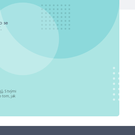
o se
.
jů
. S tvými
 tom, jak