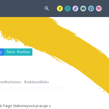
y
Série: Kostičas
anthashannon
#zakázanáláska
etá Paige Mahoneyová pracuje v