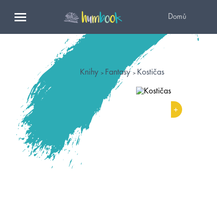
Domů
Knihy
Fantasy
Kostičas
+