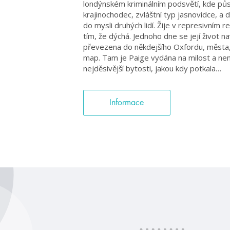
londýnském kriminálním podsvětí, kde půso
krajinochodec, zvláštní typ jasnovidce, 
do mysli druhých lidí. Žije v represivním 
tím, že dýchá. Jednoho dne se její život 
převezena do někdejšího Oxfordu, města,
map. Tam je Paige vydána na milost a nemi
nejděsivější bytosti, jakou kdy potkala…
Informace