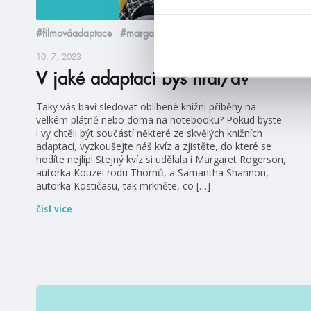
#filmováadaptace
#margaretrogerson
10. 7. 2023
V jaké adaptaci bys hrál/a?
Taky vás baví sledovat oblíbené knižní příběhy na
velkém plátně nebo doma na notebooku? Pokud byste
i vy chtěli být součástí některé ze skvělých knižních
adaptací, vyzkoušejte náš kvíz a zjistěte, do které se
hodíte nejlíp! Stejný kvíz si udělala i Margaret Rogerson,
autorka Kouzel rodu Thornů, a Samantha Shannon,
autorka Kostičasu, tak mrkněte, co […]
číst více