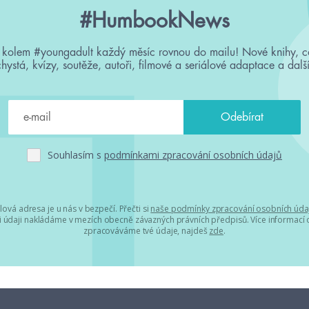
#HumbookNews
 kolem #youngadult každý měsíc rovnou do mailu! Nové knihy, c
chystá, kvízy, soutěže, autoři, filmové a seriálové adaptace a další
Souhlasím s
podmínkami zpracování osobních údajů
lová adresa je u nás v bezpečí. Přečti si
naše podmínky zpracování osobních úda
 údaji nakládáme v mezích obecně závazných právních předpisů. Více informací o
zpracováváme tvé údaje, najdeš
zde
.