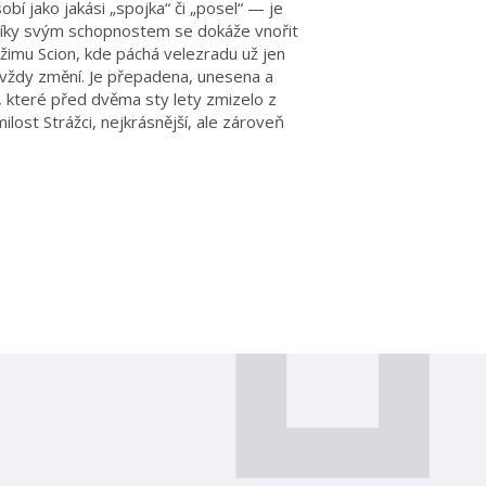
bí jako jakási „spojka“ či „posel“ — je
a díky svým schopnostem se dokáže vnořit
režimu Scion, kde páchá velezradu už jen
navždy změní. Je přepadena, unesena a
 které před dvěma sty lety zmizelo z
lost Strážci, nejkrásnější, ale zároveň