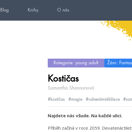
Blog
Knihy
O nás
Kategorie: young adult
Žánr: Fantas
Kostičas
Samantha Shannonová
#kostičas
#magie
#odnenávistiklásce
#sam
Najdete nás všude. Na každé ulici.
Příběh začíná v roce 2059. Devatenáctil