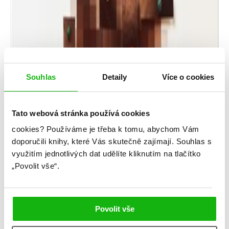
Souhlas
Detaily
Více o cookies
Tato webová stránka používá cookies
cookies?
Používáme je třeba k tomu, abychom Vám
Pavel Renčín
doporučili knihy, které Vás skutečně zajímají.
Souhlas s
využitím jednotlivých dat udělíte kliknutím na tlačítko
Klub vrahů
„Povolit vše“.
Kategorie: young adult
Žánr: Mystery a thrillery
Povolit vše
#českáobálka
#češtíautoři
#humbookfest
#klubvrahů