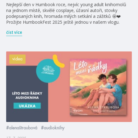
Nejlepší den v Humbook roce, nejvíc young adult knihomolů
na jednom místě, skvělé cosplaye, úžasní autoři, stovky
podepsaných knih, hromada milých setkání a zážitků 🤩❤️
Prožijte HumbookFest 2025 ještě jednou v našem vlogu.
číst více
videa
#alenaštraubová
#audioknihy