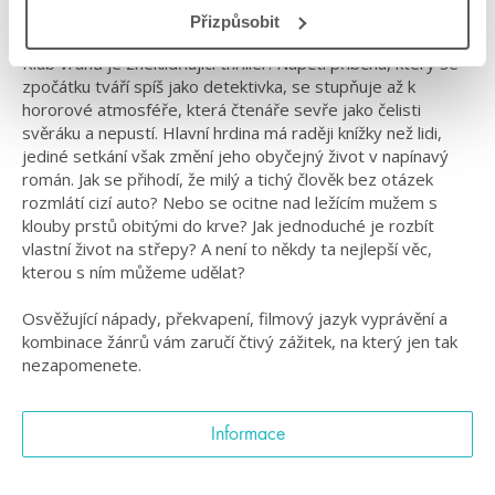
#oláskutunejde
#pavelrenčín
#prostarší
Přizpůsobit
Klub vrahů je zneklidňující thriller. Napětí příběhu, který se
zpočátku tváří spíš jako detektivka, se stupňuje až k
hororové atmosféře, která čtenáře sevře jako čelisti
svěráku a nepustí. Hlavní hrdina má raději knížky než lidi,
jediné setkání však změní jeho obyčejný život v napínavý
román. Jak se přihodí, že milý a tichý člověk bez otázek
rozmlátí cizí auto? Nebo se ocitne nad ležícím mužem s
klouby prstů obitými do krve? Jak jednoduché je rozbít
vlastní život na střepy? A není to někdy ta nejlepší věc,
kterou s ním můžeme udělat?
Osvěžující nápady, překvapení, filmový jazyk vyprávění a
kombinace žánrů vám zaručí čtivý zážitek, na který jen tak
nezapomenete.
Informace