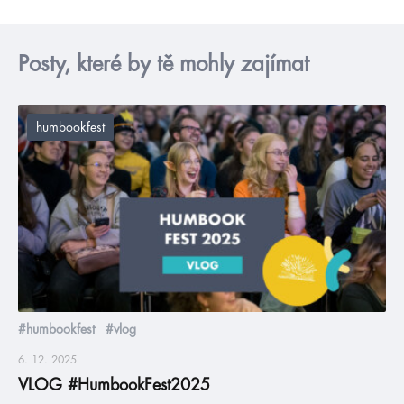
Posty, které by tě mohly zajímat
humbookfest
#humbookfest
#vlog
6. 12. 2025
VLOG #HumbookFest2025