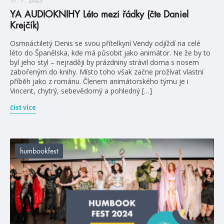
17. 7. 2025
YA AUDIOKNIHY Léto mezi řádky (čte Daniel
Krejčík)
Osmnáctiletý Denis se svou přítelkyní Vendy odjíždí na celé
léto do Španělska, kde má působit jako animátor. Ne že by to
byl jeho styl – nejraději by prázdniny strávil doma s nosem
zabořeným do knihy. Místo toho však začne prožívat vlastní
příběh jako z románu. Členem animátorského týmu je i
Vincent, chytrý, sebevědomý a pohledný […]
číst více
humbookfest