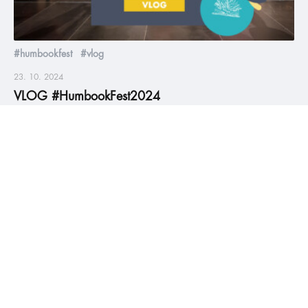
#humbookfest
#vlog
23. 10. 2024
VLOG #HumbookFest2024
Nejlepší den v Humbook roce, nejvíc young adult knihomolů
na jednom místě, skvělé cosplaye, úžasní autoři, stovky
podepsaných knih, hromada fotek, milých setkání a zážitků 🤩
❤️ Prožijte HumbookFest 2024 ještě jednou v našem vlogu.
číst více
#HumbookNews
Vše kolem #youngadult každý měsíc rovnou do mailu!