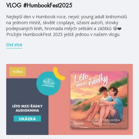
VLOG #HumbookFest2025
Nejlepší den v Humbook roce, nejvíc young adult knihomolů
na jednom místě, skvělé cosplaye, úžasní autoři, stovky
podepsaných knih, hromada milých setkání a zážitků 🤩❤️
Prožijte HumbookFest 2025 ještě jednou v našem vlogu.
číst více
videa