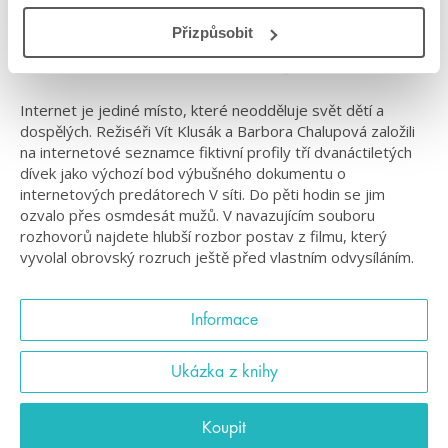
#marikapecháčková
#vsíti
Přizpůsobit
Dokumentární kniha o zneužívání dětí na internetu
Internet je jediné místo, které neodděluje svět dětí a
dospělých. Režiséři Vít Klusák a Barbora Chalupová založili
na internetové seznamce fiktivní profily tří dvanáctiletých
dívek jako výchozí bod výbušného dokumentu o
internetových predátorech V síti. Do pěti hodin se jim
ozvalo přes osmdesát mužů. V navazujícím souboru
rozhovorů najdete hlubší rozbor postav z filmu, který
vyvolal obrovský rozruch ještě před vlastním odvysíláním.
Informace
Ukázka z knihy
Koupit