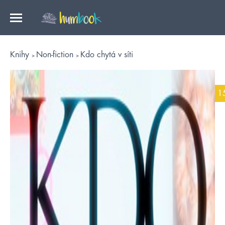
Knihy
Non-fiction
Kdo chytá v síti
1