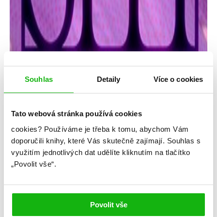
Souhlas
Detaily
Více o cookies
Tato webová stránka používá cookies
cookies?
Používáme je třeba k tomu, abychom Vám
Marika Pecháčková
doporučili knihy, které Vás skutečně zajímají.
Souhlas s
využitím jednotlivých dat udělíte kliknutím na tlačítko
Kdo chytá v síti
„Povolit vše“.
Kategorie: young adult
Žánr: Non-fiction
Povolit vše
#českáobálka
#češtíautoři
#humbookfest