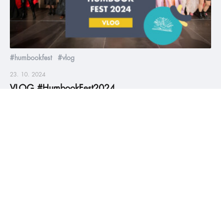
#humbookfest
#vlog
23. 10. 2024
VLOG #HumbookFest2024
Nejlepší den v Humbook roce, nejvíc young adult knihomolů
na jednom místě, skvělé cosplaye, úžasní autoři, stovky
podepsaných knih, hromada fotek, milých setkání a zážitků 🤩
❤️ Prožijte HumbookFest 2024 ještě jednou v našem vlogu.
číst více
#HumbookNews