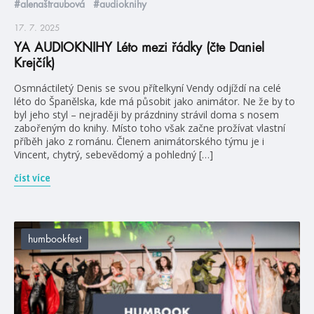
#alenaštraubová
#audioknihy
17. 7. 2025
YA AUDIOKNIHY Léto mezi řádky (čte Daniel
Krejčík)
Osmnáctiletý Denis se svou přítelkyní Vendy odjíždí na celé
léto do Španělska, kde má působit jako animátor. Ne že by to
byl jeho styl – nejraději by prázdniny strávil doma s nosem
zabořeným do knihy. Místo toho však začne prožívat vlastní
příběh jako z románu. Členem animátorského týmu je i
Vincent, chytrý, sebevědomý a pohledný […]
číst více
humbookfest