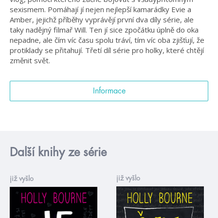
sexismem. Pomáhají jí nejen nejlepší kamarádky Evie a
Amber, jejichž příběhy vyprávějí první dva díly série, ale
taky nadějný filmař Will. Ten jí sice zpočátku úplně do oka
nepadne, ale čím víc času spolu tráví, tím víc oba zjišťují, že
protiklady se přitahují. Třetí díl série pro holky, které chtějí
změnit svět.
Informace
Další knihy ze série
již vyšlo
již vyšlo