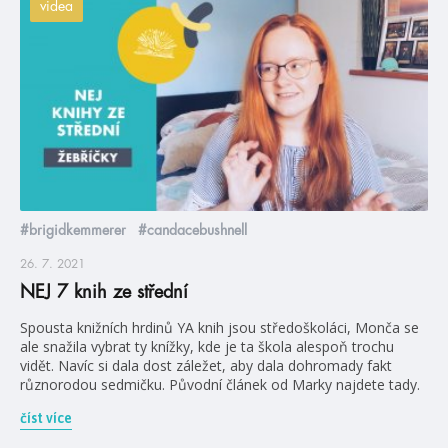
videa
#brigidkemmerer
#candacebushnell
26. 7. 2021
NEJ 7 knih ze střední
Spousta knižních hrdinů YA knih jsou středoškoláci, Monča se
ale snažila vybrat ty knížky, kde je ta škola alespoň trochu
vidět. Navíc si dala dost záležet, aby dala dohromady fakt
různorodou sedmičku. Původní článek od Marky najdete tady.
číst více