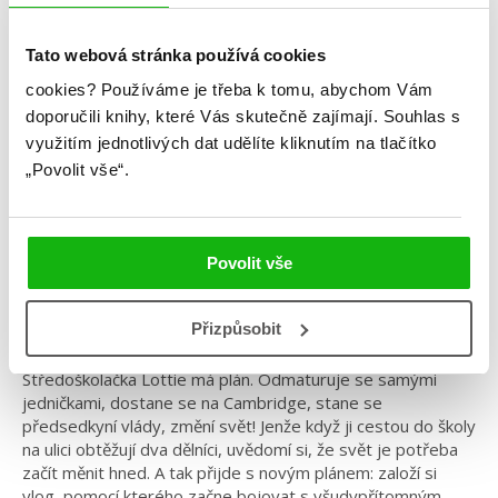
Tato webová stránka používá cookies
Holly Bourne
cookies?
Používáme je třeba k tomu, abychom Vám
doporučili knihy, které Vás skutečně zajímají.
Souhlas s
Jsem holka. Co s tím?
využitím jednotlivých dat udělíte kliknutím na tlačítko
Kategorie: young adult
„Povolit vše“.
Žánr: Contemporary
Série: Být holka je dřina
Povolit vše
#býtholkajedřina
#hollybourne
#psychicképroblémy
#středníškola
Přizpůsobit
Středoškolačka Lottie má plán. Odmaturuje se samými
jedničkami, dostane se na Cambridge, stane se
předsedkyní vlády, změní svět! Jenže když ji cestou do školy
na ulici obtěžují dva dělníci, uvědomí si, že svět je potřeba
začít měnit hned. A tak přijde s novým plánem: založí si
vlog, pomocí kterého začne bojovat s všudypřítomným