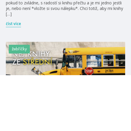
pokud to zvládne, s radostí si knihu přečtu a je mi jedno jestli
je, nebo není *vložte si svou nálepku*. Chci totiž, aby mi knihy
[…]
číst více
žebříčky
#aliceoseman
#jayasher
4. 9. 2019