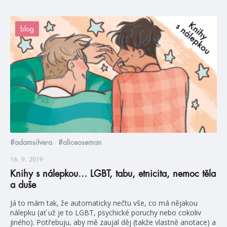
blog
#adamsilvera
#aliceoseman
16. 9. 2019
Knihy s nálepkou… LGBT, tabu, etnicita, nemoc těla
a duše
Já to mám tak, že automaticky nečtu vše, co má nějakou
nálepku (ať už je to LGBT, psychické poruchy nebo cokoliv
jiného). Potřebuju, aby mě zaujal děj (takže vlastně anotace) a