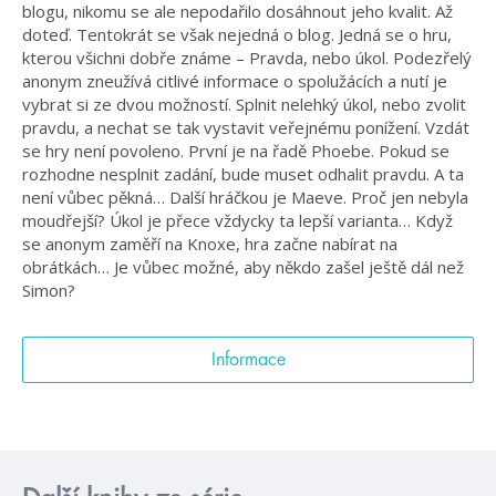
blogu, nikomu se ale nepodařilo dosáhnout jeho kvalit. Až
doteď. Tentokrát se však nejedná o blog. Jedná se o hru,
kterou všichni dobře známe – Pravda, nebo úkol. Podezřelý
anonym zneužívá citlivé informace o spolužácích a nutí je
vybrat si ze dvou možností. Splnit nelehký úkol, nebo zvolit
pravdu, a nechat se tak vystavit veřejnému ponížení. Vzdát
se hry není povoleno. První je na řadě Phoebe. Pokud se
rozhodne nesplnit zadání, bude muset odhalit pravdu. A ta
není vůbec pěkná… Další hráčkou je Maeve. Proč jen nebyla
moudřejší? Úkol je přece vždycky ta lepší varianta… Když
se anonym zaměří na Knoxe, hra začne nabírat na
obrátkách… Je vůbec možné, aby někdo zašel ještě dál než
Simon?
Informace