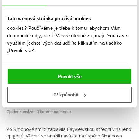
Tato webová stránka používá cookies
cookies?
Používáme je třeba k tomu, abychom Vám
doporučili knihy, které Vás skutečně zajímají.
Souhlas s
využitím jednotlivých dat udělíte kliknutím na tlačítko
„Povolit vše“.
Karen M. McManus
Jeden z nás je na řadě
Povolit vše
Kategorie: young adult
Žánr: Mystery a thrillery
Přizpůsobit
Série: Jeden z nás lže
#jedenznáslže
#karenmmcmanus
Po Simonově smrti zaplavila Bayviewskou střední vlna jeho
epigonů. Všichni se snažili navázat na úspěch Simonova