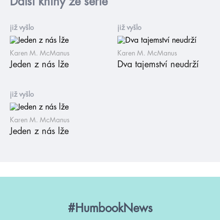
Další knihy ze série
již vyšlo
již vyšlo
Karen M. McManus
Karen M. McManus
Jeden z nás lže
Dva tajemství neudrží
již vyšlo
Karen M. McManus
Jeden z nás lže
#HumbookNews