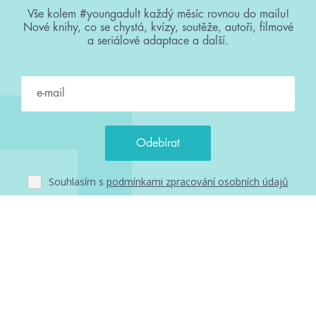
Vše kolem #youngadult každý měsíc rovnou do mailu!
Nové knihy, co se chystá, kvízy, soutěže, autoři, filmové
a seriálové adaptace a další.
Souhlasím s
podmínkami zpracování osobních údajů
Tvá e-mailová adresa je u nás v bezpečí. Přečti si
naše podmínky
zpracování osobních údajů
. S tvými osobními údaji nakládáme v
mezích obecně závazných právních předpisů. Více informací o tom,
jak zpracováváme tvé údaje, najdeš
zde
.