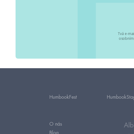
Tvá e-mai
osobními
HumbookFest
HumbookSta
O nás
Alb
Blog