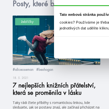
Posty, které by tě mohly zajím
Tato webová stránka použív
žebříčky
cookies?
Používáme je třeba
jednotlivých dat udělíte klikn
#aliceoseman
#bexhogan
18. 5. 2021
7 nejlepších knižních přátelství,
která se proměnila v lásku
Taky rádi čtete příběhy s romantickou linkou, kde
sledujete, jak se postavy znají, ale začínají přicházet na