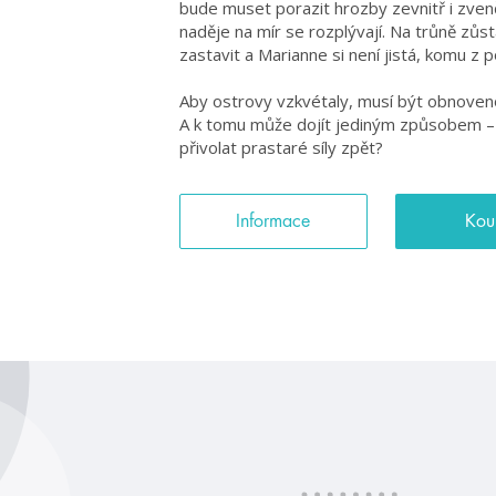
bude muset porazit hrozby zevnitř i zvenčí 
naděje na mír se rozplývají. Na trůně zůst
zastavit a Marianne si není jistá, komu z
Aby ostrovy vzkvétaly, musí být obnoveno 
A k tomu může dojít jediným způsobem – 
přivolat prastaré síly zpět?
Informace
Kou