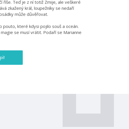
říše. Teď je z ní totiž Zmije, ale veškeré
ává zkažený král, loupežníky se nedaří
 posádky může důvěřovat.
pouto, které kdysi pojilo souš a oceán.
magie se musí vrátit. Podaří se Marianne
pit