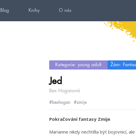
Blog
Knihy
O nás
Kategorie: young adult
Žánr: Fantas
Jed
Bex Hoganová
#bexhogan
#zmije
Pokračování fantasy Zmije
Marianne nikdy nechtěla být bojovnicí, al