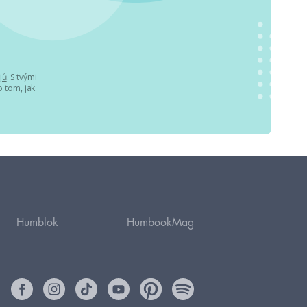
jů
. S tvými
 tom, jak
Humblok
HumbookMag