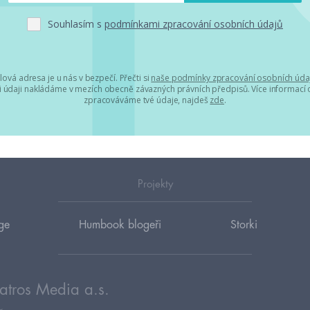
Souhlasím s
podmínkami zpracování osobních údajů
lová adresa je u nás v bezpečí. Přečti si
naše podmínky zpracování osobních úda
 údaji nakládáme v mezích obecně závazných právních předpisů. Více informací o
zpracováváme tvé údaje, najdeš
zde
.
Projekty
ge
Humbook blogeři
Storki
atros Media a.s.