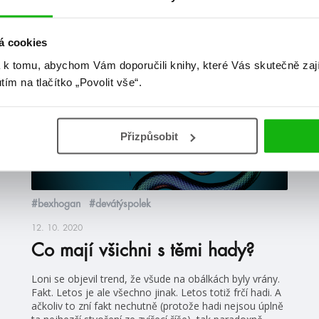
at
á cookies
blog
 k tomu, abychom Vám doporučili knihy, které Vás skutečně zaj
utím na tlačítko „Povolit vše“.
Přizpůsobit
#bexhogan
#devátýspolek
12. 10. 2020
Co mají všichni s těmi hady?
Loni se objevil trend, že všude na obálkách byly vrány.
Fakt. Letos je ale všechno jinak. Letos totiž frčí hadi. A
ačkoliv to zní fakt nechutně (protože hadi nejsou úplně