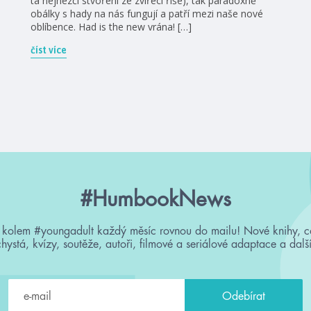
ta nejhezčí stvoření ze zvířecí říše), tak paradoxně
obálky s hady na nás fungují a patří mezi naše nové
oblíbence. Had is the new vrána! […]
číst více
#HumbookNews
 kolem #youngadult každý měsíc rovnou do mailu! Nové knihy, c
chystá, kvízy, soutěže, autoři, filmové a seriálové adaptace a další