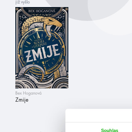
již vyšlo
Bex Hoganová
Zmije
Souhlas