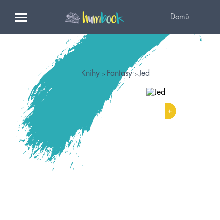
Domů
Knihy
Fantasy
Jed
+