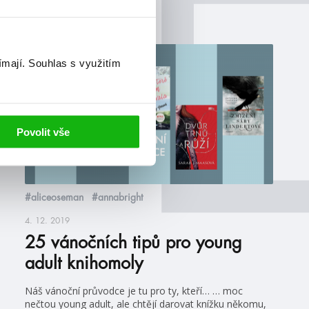
blog
ímají.
Souhlas s využitím
Povolit vše
#aliceoseman
#annabright
4. 12. 2019
25 vánočních tipů pro young
adult knihomoly
Náš vánoční průvodce je tu pro ty, kteří… … moc
nečtou young adult, ale chtějí darovat knížku někomu,