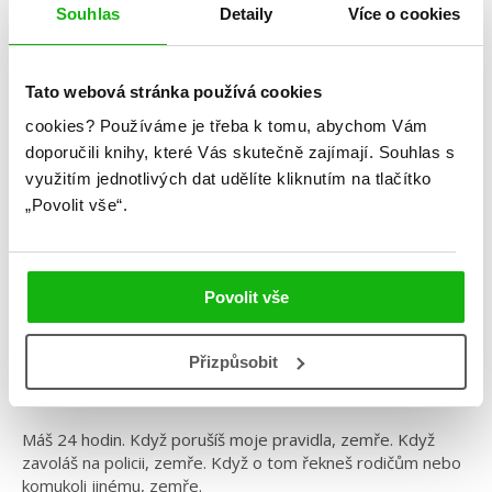
Souhlas
Detaily
Více o cookies
Tato webová stránka používá cookies
cookies?
Používáme je třeba k tomu, abychom Vám
doporučili knihy, které Vás skutečně zajímají.
Souhlas s
Diana Urban
využitím jednotlivých dat udělíte kliknutím na tlačítko
Hra o život
„Povolit vše“.
Kategorie: young adult
Žánr: Mystery a thrillery
Povolit vše
#dianaurban
#hraoživot
#standalone
Přizpůsobit
Zahrajeme si hru.
Máš 24 hodin. Když porušíš moje pravidla, zemře. Když
zavoláš na policii, zemře. Když o tom řekneš rodičům nebo
komukoli jinému, zemře.