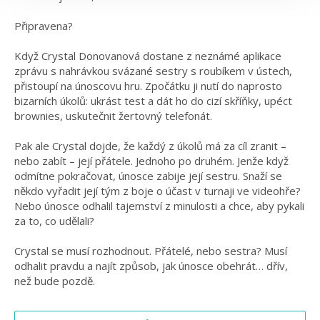
Připravena?
Když Crystal Donovanová dostane z neznámé aplikace
zprávu s nahrávkou svázané sestry s roubíkem v ústech,
přistoupí na únoscovu hru. Zpočátku ji nutí do naprosto
bizarních úkolů: ukrást test a dát ho do cizí skříňky, upéct
brownies, uskutečnit žertovný telefonát.
Pak ale Crystal dojde, že každý z úkolů má za cíl zranit –
nebo zabít – její přátele. Jednoho po druhém. Jenže když
odmítne pokračovat, únosce zabije její sestru. Snaží se
někdo vyřadit její tým z boje o účast v turnaji ve videohře?
Nebo únosce odhalil tajemství z minulosti a chce, aby pykali
za to, co udělali?
Crystal se musí rozhodnout. Přátelé, nebo sestra? Musí
odhalit pravdu a najít způsob, jak únosce obehrát… dřív,
než bude pozdě.