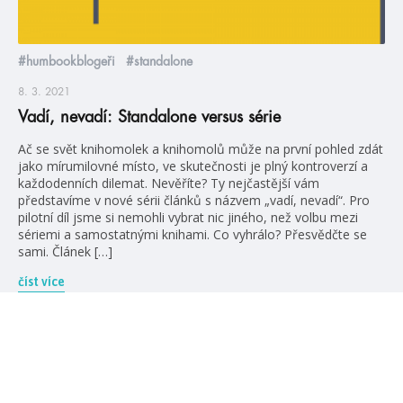
#humbookblogeři
#standalone
8. 3. 2021
Vadí, nevadí: Standalone versus série
Ač se svět knihomolek a knihomolů může na první pohled zdát
jako mírumilovné místo, ve skutečnosti je plný kontroverzí a
každodenních dilemat. Nevěříte? Ty nejčastější vám
představíme v nové sérii článků s názvem „vadí, nevadí“. Pro
pilotní díl jsme si nemohli vybrat nic jiného, než volbu mezi
sériemi a samostatnými knihami. Co vyhrálo? Přesvědčte se
sami. Článek […]
číst více