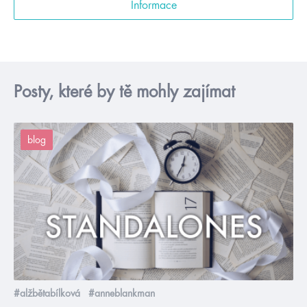
Informace
Posty, které by tě mohly zajímat
blog
#alžbětabílková
#anneblankman