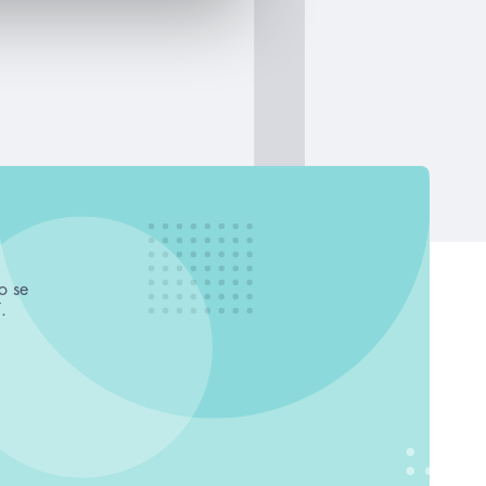
o se
.