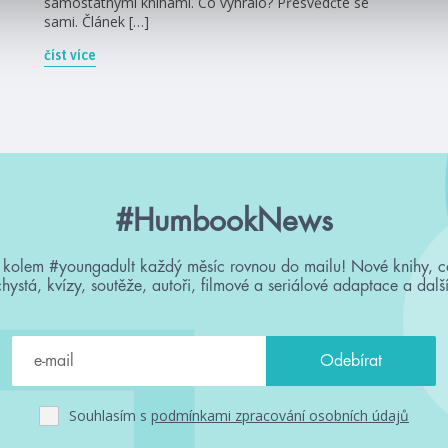
samostatnými knihami. Co vyhrálo? Přesvědčte se
sami. Článek […]
číst více
#HumbookNews
 kolem #youngadult každý měsíc rovnou do mailu! Nové knihy, c
chystá, kvízy, soutěže, autoři, filmové a seriálové adaptace a další
Souhlasím s
podmínkami zpracování osobních údajů