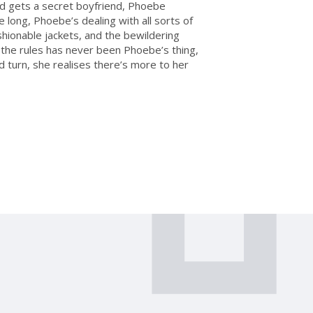
nd gets a secret boyfriend, Phoebe
e long, Phoebe’s dealing with all sorts of
ashionable jackets, and the bewildering
g the rules has never been Phoebe’s thing,
 turn, she realises there’s more to her