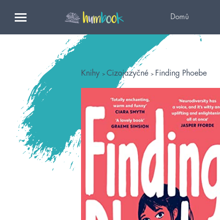
Domů
Knihy
Cizojazyčné
Finding Phoebe