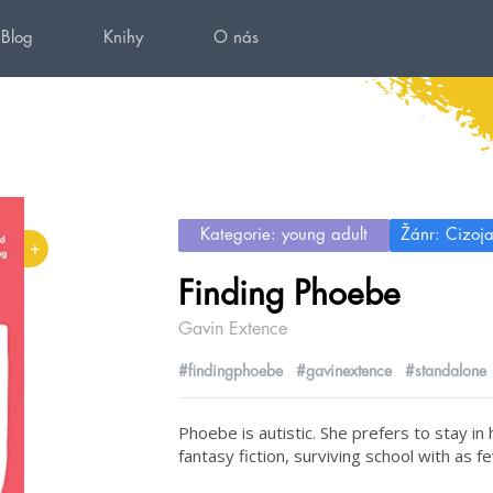
Blog
Knihy
O nás
Kategorie: young adult
Žánr: Cizoj
+
Finding Phoebe
Gavin Extence
#findingphoebe
#gavinextence
#standalone
Phoebe is autistic. She prefers to stay in
fantasy fiction, surviving school with as f