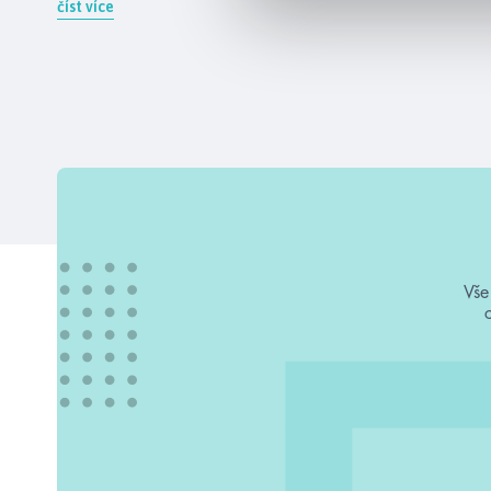
číst více
Vše