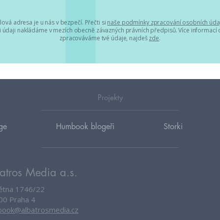
lová adresa je u nás v bezpečí. Přečti si
naše podmínky zpracování osobních úda
 údaji nakládáme v mezích obecně závazných právních předpisů. Více informací o
zpracováváme tvé údaje, najdeš
zde
.
Projekty
ge
Humbook blogeři
Storki
atros Media a.s.
větna 1746/22
00 Praha 4
ook@albatrosmedia.cz