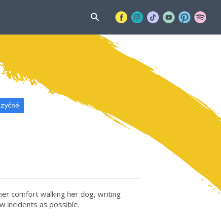
azyčné
 her comfort walking her dog, writing
ew incidents as possible.