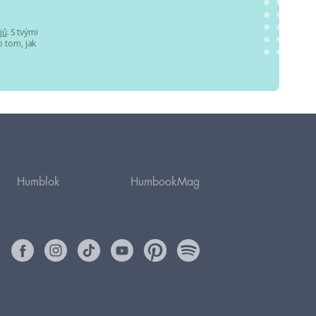
jů
. S tvými
 tom, jak
Humblok
HumbookMag