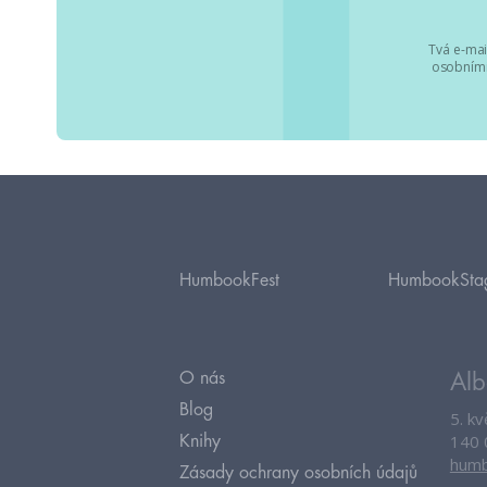
Tvá e-mai
osobními
HumbookFest
HumbookSta
O nás
Alb
Blog
5. k
140 
Knihy
humb
Zásady ochrany osobních údajů