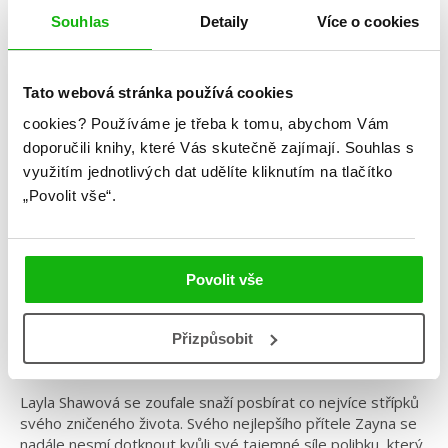
Souhlas
Detaily
Více o cookies
Tato webová stránka používá cookies
Jennifer L. Armentroutová
cookies?
Používáme je třeba k tomu, abychom Vám
doporučili knihy, které Vás skutečně zajímají.
Souhlas s
Dotek jako led
využitím jednotlivých dat udělíte kliknutím na tlačítko
Kategorie: young adult
„Povolit vše“.
Žánr: Fantasy
Série: Dark Elements
Povolit vše
#darkelements
#jenniferlarmentrout
Přizpůsobit
Druhý díl strhující série Dark Elements.
Layla Shawová se zoufale snaží posbírat co nejvíce střípků
svého zničeného života. Svého nejlepšího přítele Zayna se
nadále nesmí dotknout kvůli své tajemné síle polibku, který