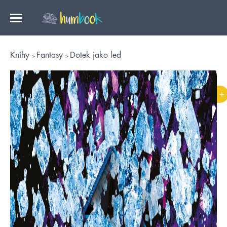
Knihy
Fantasy
Dotek jako led
+