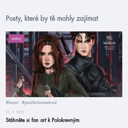
Posty, které by tě mohly zajímat
stahuj
#fanart
#jenniferlarmentrout
25. 7. 2025
Stáhněte si fan art k Polokrevným