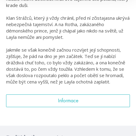
krade duši.
Klan Strážců, který ji vždy chránil, před ní zčistajasna ukrývá
nebezpečná tajemství. A na Rotha, zakázaného
démonského prince, jenž ji chápal jako nikdo na světě, už
Layla nemůže ani pomyslet.
Jakmile se však konečně začnou rozvíjet její schopnosti,
zjišťuje, že pád na dno je jen začátek. Teď se jí nabízí
dráždivá chuť toho, co bylo vždy zakázáno, a ona konečně
dostává to, po čem vždy toužila. Vzhledem k tomu, že se
však doslova rozpoutalo peklo a počet obětí se hromadí,
může být cena vyšší, než je Layla ochotná zaplatit.
Informace