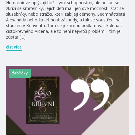
Hematoiové oplývají božskými schopnostmi, ale pokud se
zkříží se smrtelníky, jejich děti mají jen dvě možnosti: stát se
služebníky, nebo strážci, kteří zabíjejí démony. Sedmnáctiletá
Alexandria nehodlá drhnout záchody, a tak se soustředí na
studium v Konventu. Tam se jí začnou podlamovat kolena z
čistokrevného Aidena, ale to není největší problém – tím je
zůstat […]
číst více
žebříčky