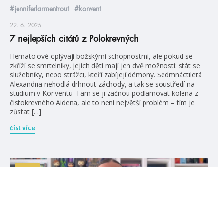
#jenniferlarmentrout
#konvent
22. 6. 2025
7 nejlepších citátů z Polokrevných
Hematoiové oplývají božskými schopnostmi, ale pokud se
zkříží se smrtelníky, jejich děti mají jen dvě možnosti: stát se
služebníky, nebo strážci, kteří zabíjejí démony. Sedmnáctiletá
Alexandria nehodlá drhnout záchody, a tak se soustředí na
studium v Konventu. Tam se jí začnou podlamovat kolena z
čistokrevného Aidena, ale to není největší problém – tím je
zůstat […]
číst více
videa