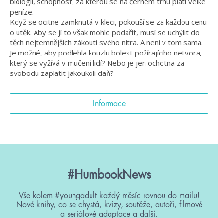
biologii, schopnost, za kterou se na černém trhu platí velké
peníze.
Když se ocitne zamknutá v kleci, pokouší se za každou cenu
o útěk. Aby se jí to však mohlo podařit, musí se uchýlit do
těch nejtemnějších zákoutí svého nitra. A není v tom sama.
Je možné, aby podlehla kouzlu bolest požírajícího netvora,
který se vyžívá v mučení lidí? Nebo je jen ochotna za
svobodu zaplatit jakoukoli daň?
Informace
#HumbookNews
Vše kolem #youngadult každý měsíc rovnou do mailu!
Nové knihy, co se chystá, kvízy, soutěže, autoři, filmové
a seriálové adaptace a další.