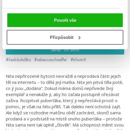
Rebecca Schaeffer
Do morku kostí
Povolit vše
Kategorie: young adult
Přizpůsobit
Žánr: Fantasy
Série: Trh smrti
#českáobálka
#rebeccaschaeffer
#trhsmrti
Nita nepřirozené bytosti nevraždí a neprodává části jejich
těl na internetu – to dělá její matka. Nita jen pitvá těla poté,
co jí jsou „dodána“. Dokud máma domů nepřivede živý
exemplář a nenakáže jí, aby ho začala postupně ořezávat
zaživa. Rozpitvat puberťáka, který ji nepřestává prosit o
pomoc, je však na Nitu příliš. Tak daleko není ochotná zajít.
Ale když se rozhodne matčinu oběť zachránit, skončí sama
prodaná a v podstatě na místě onoho puberťáka – protože
Nita sama není tak úplně „člověk“. Má schopnost měnit svou