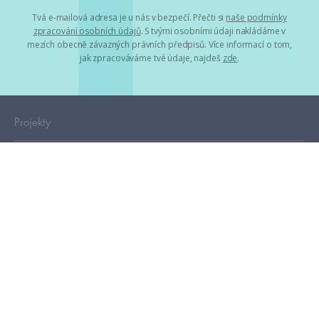
Tvá e-mailová adresa je u nás v bezpečí. Přečti si
naše podmínky
zpracování osobních údajů
. S tvými osobními údaji nakládáme v
mezích obecně závazných právních předpisů. Více informací o tom,
jak zpracováváme tvé údaje, najdeš
zde
.
Projekty
HumbookFest
HumbookStage
Humbook blogeři
Storki
Humblok
HumbookMag