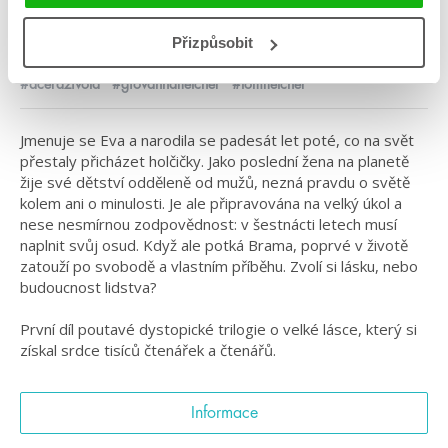
Kategorie: young adult
Přizpůsobit
Žánr: Dystopie
#dceraživota
#giovannafletcher
#tomfletcher
Jmenuje se Eva a narodila se padesát let poté, co na svět
přestaly přicházet holčičky. Jako poslední žena na planetě
žije své dětství odděleně od mužů, nezná pravdu o světě
kolem ani o minulosti. Je ale připravována na velký úkol a
nese nesmírnou zodpovědnost: v šestnácti letech musí
naplnit svůj osud. Když ale potká Brama, poprvé v životě
zatouží po svobodě a vlastním příběhu. Zvolí si lásku, nebo
budoucnost lidstva?
První díl poutavé dystopické trilogie o velké lásce, který si
získal srdce tisíců čtenářek a čtenářů.
Informace