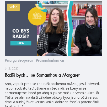
videa
#margaretrogerson
#samanthashannon
6. 2. 2023
Radši bych… se Samanthou a Margaret
Ano, zeptali jsme se i na naši oblíbenou otázku, jestli Edward,
nebo Jacob (to teď děláme u všech lidí, se kterými se
seznamujeme ihned po ahoj a jak se máš), a vyhrála Alice 😁
Těšte se ale i na další záludné otázky typu jednorožci versus
draci a nudný život versus knižní dobrodružství (s potenciálně
fatálním […]