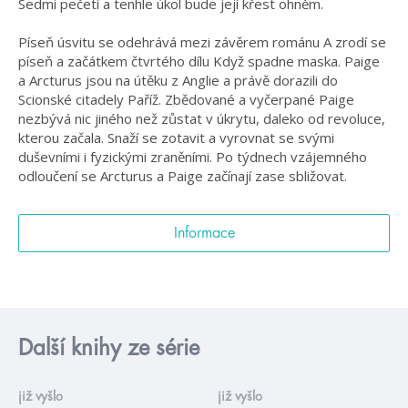
Sedmi pečetí a tenhle úkol bude její křest ohněm.
Píseň úsvitu
se odehrává mezi závěrem románu
A zrodí se
píseň
a začátkem čtvrtého dílu
Když spadne maska
. Paige
a Arcturus jsou na útěku z Anglie a právě dorazili do
Scionské citadely Paříž. Zbědované a vyčerpané Paige
nezbývá nic jiného než zůstat v úkrytu, daleko od revoluce,
kterou začala. Snaží se zotavit a vyrovnat se svými
duševními i fyzickými zraněními. Po týdnech vzájemného
odloučení se Arcturus a Paige začínají zase sbližovat.
Informace
Další knihy ze série
již vyšlo
již vyšlo