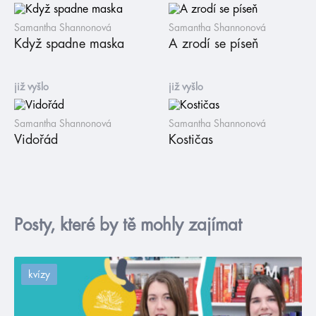
Samantha Shannonová
Samantha Shannonová
Když spadne maska
A zrodí se píseň
již vyšlo
již vyšlo
Samantha Shannonová
Samantha Shannonová
Vidořád
Kostičas
Posty, které by tě mohly zajímat
kvízy