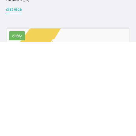
číst více
citáty
Slova jsou všechno. Slova dávají křídla
dokonce i těm, kteří jsou pošlapáni,
zničeni tak, že nelze doufat v
uzdravení.
#kostičas
#samanthashannon
20. 11. 2022
Samantha Shannon: Vidořád
číst více