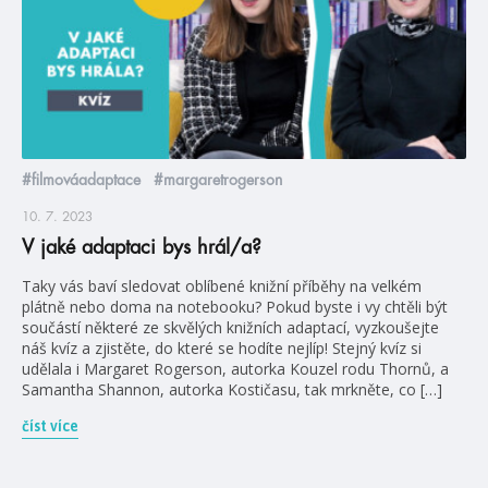
#filmováadaptace
#margaretrogerson
10. 7. 2023
V jaké adaptaci bys hrál/a?
Taky vás baví sledovat oblíbené knižní příběhy na velkém
plátně nebo doma na notebooku? Pokud byste i vy chtěli být
součástí některé ze skvělých knižních adaptací, vyzkoušejte
náš kvíz a zjistěte, do které se hodíte nejlíp! Stejný kvíz si
udělala i Margaret Rogerson, autorka Kouzel rodu Thornů, a
Samantha Shannon, autorka Kostičasu, tak mrkněte, co […]
číst více