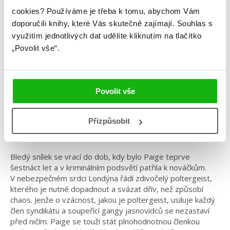
Samantha Shannonová
cookies?
Používáme je třeba k tomu, abychom Vám
doporučili knihy, které Vás skutečně zajímají.
Souhlas s
Bledý snílek | Píseň úsvitu
využitím jednotlivých dat udělíte kliknutím na tlačítko
„Povolit vše“.
Kategorie: young adult
Žánr: Fantasy
Série: Kostičas
Povolit vše
#českáobálka
#kostičas
#samanthashannon
Přizpůsobit
Dvě novely doplňující bestsellerovou sérii Kostičas
Bledý snílek
se vrací do dob, kdy bylo Paige teprve
šestnáct let a v kriminálním podsvětí patřila k nováčkům.
V nebezpečném srdci Londýna řádí zdivočelý poltergeist,
kterého je nutné dopadnout a svázat dřív, než způsobí
chaos. Jenže o vzácnost, jakou je poltergeist, usiluje každý
člen syndikátu a soupeřící gangy jasnovidců se nezastaví
před ničím. Paige se touží stát plnohodnotnou členkou