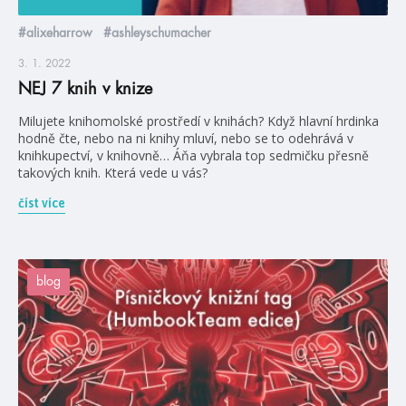
#alixeharrow
#ashleyschumacher
3. 1. 2022
NEJ 7 knih v knize
Milujete knihomolské prostředí v knihách? Když hlavní hrdinka
hodně čte, nebo na ni knihy mluví, nebo se to odehrává v
knihkupectví, v knihovně… Áňa vybrala top sedmičku přesně
takových knih. Která vede u vás?
číst více
blog