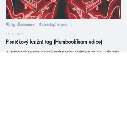
#brigidkemmerer
#christopherpaolini
16. 7. 2021
Písničkový knižní tag (HumbookTeam edice)
V HumbookTeamu hodně rádi posloucháme písničky (kdo taky
ne, že?), takže jsme daly hlavy dohromady, inspirovaly jsme se
našimi oblíbenými kousky a společně jsme stvořily zbrusu nový
KNIŽNÍ TAG. A protože u tagu se sluší někoho nominovat, tak
my nominujeme všechny z vás, kteří si ho chtějí taky zkusit.
Jak? Prostě si vezměte naše písničky […]
číst více