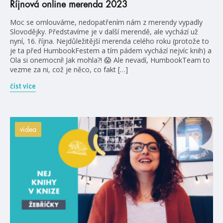
Říjnová online merenda 2023
Moc se omlouváme, nedopatřením nám z merendy vypadly
Slovodějky. Představíme je v další merendě, ale vychází už
nyní, 16. října. Nejdůležitější merenda celého roku (protože to
je ta před HumbookFestem a tím pádem vychází nejvíc knih) a
Ola si onemocní! Jak mohla?! 😱 Ale nevadí, HumbookTeam to
vezme za ni, což je něco, co fakt […]
číst více
videa