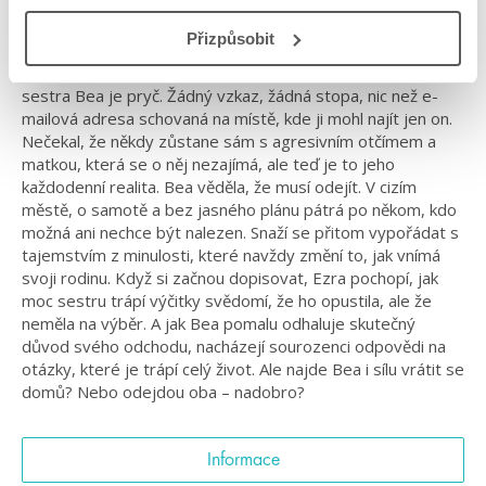
#LGBTQ
#standalone
Přizpůsobit
Ezra Ahern se jednoho dne probudí a zjistí, že jeho starší
sestra Bea je pryč. Žádný vzkaz, žádná stopa, nic než e-
mailová adresa schovaná na místě, kde ji mohl najít jen on.
Nečekal, že někdy zůstane sám s agresivním otčímem a
matkou, která se o něj nezajímá, ale teď je to jeho
každodenní realita. Bea věděla, že musí odejít. V cizím
městě, o samotě a bez jasného plánu pátrá po někom, kdo
možná ani nechce být nalezen. Snaží se přitom vypořádat s
tajemstvím z minulosti, které navždy změní to, jak vnímá
svoji rodinu. Když si začnou dopisovat, Ezra pochopí, jak
moc sestru trápí výčitky svědomí, že ho opustila, ale že
neměla na výběr. A jak Bea pomalu odhaluje skutečný
důvod svého odchodu, nacházejí sourozenci odpovědi na
otázky, které je trápí celý život. Ale najde Bea i sílu vrátit se
domů? Nebo odejdou oba – nadobro?
Informace