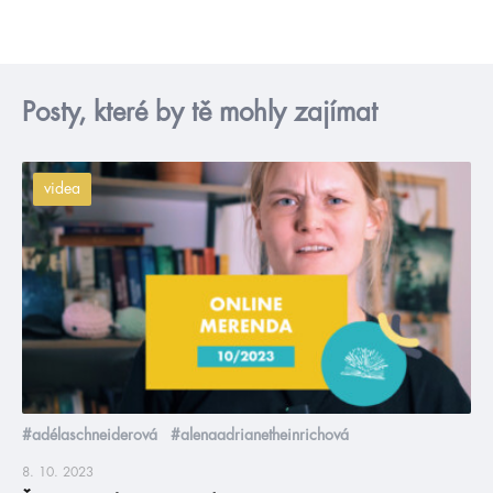
Posty, které by tě mohly zajímat
videa
#adélaschneiderová
#alenaadrianetheinrichová
8. 10. 2023