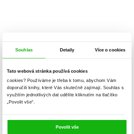
Souhlas
Detaily
Více o cookies
Tato webová stránka používá cookies
cookies?
Používáme je třeba k tomu, abychom Vám
Jennifer Nivenová
David Levithan
doporučili knihy, které Vás skutečně zajímají.
Souhlas s
využitím jednotlivých dat udělíte kliknutím na tlačítko
Až půjdeš, vezmi mě s sebou
„Povolit vše“.
Kategorie: young adult
Žánr: Contemporary
Povolit vše
#ažpůjdešvezmiměssebou
#davidlevithan
#jenniferniven