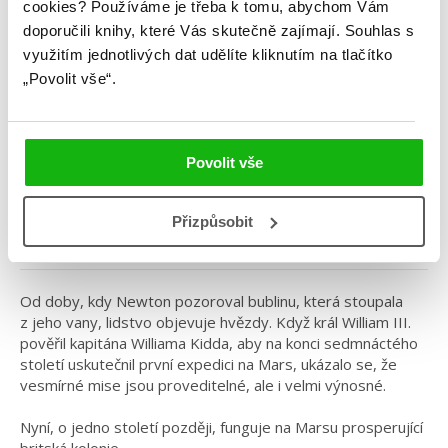
cookies?
Používáme je třeba k tomu, abychom Vám
doporučili knihy, které Vás skutečně zajímají.
Souhlas s
využitím jednotlivých dat udělíte kliknutím na tlačítko
„Povolit vše“.
David D. Levine
Arabella z Marsu
Povolit vše
Kategorie: young adult
Žánr: Sci-fi
Přizpůsobit
#arabellazmarsu
#daviddlevine
Od doby, kdy Newton pozoroval bublinu, která stoupala
z jeho vany, lidstvo objevuje hvězdy. Když král William III.
pověřil kapitána Williama Kidda, aby na konci sedmnáctého
století uskutečnil první expedici na Mars, ukázalo se, že
vesmírné mise jsou proveditelné, ale i velmi výnosné.
Nyní, o jedno století později, funguje na Marsu prosperující
britská kolonie.