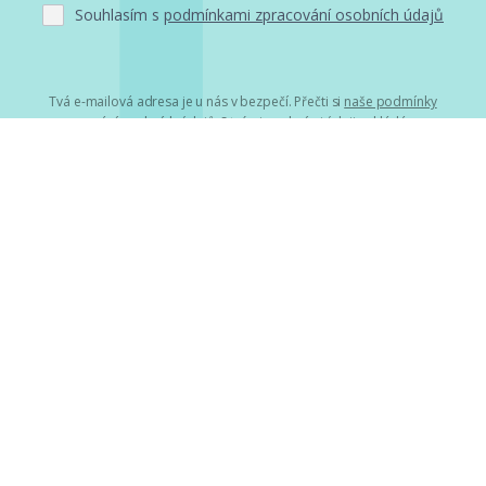
Souhlasím s
podmínkami zpracování osobních údajů
Tvá e-mailová adresa je u nás v bezpečí. Přečti si
naše podmínky
zpracování osobních údajů
. S tvými osobními údaji nakládáme v
mezích obecně závazných právních předpisů. Více informací o tom,
jak zpracováváme tvé údaje, najdeš
zde
.
Projekty
HumbookFest
HumbookStage
Humbook blogeři
Storki