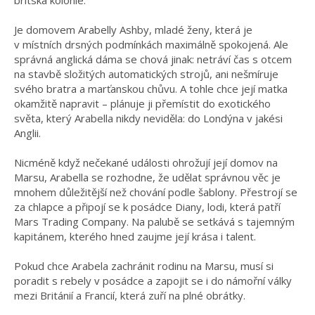
Je domovem Arabelly Ashby, mladé ženy, která je
v místních drsných podmínkách maximálně spokojená. Ale
správná anglická dáma se chová jinak: netráví čas s otcem
na stavbě složitých automatických strojů, ani nešmíruje
svého bratra a marťanskou chůvu. A tohle chce její matka
okamžitě napravit – plánuje ji přemístit do exotického
světa, který Arabella nikdy neviděla: do Londýna v jakési
Anglii.
Nicméně když nečekané události ohrožují její domov na
Marsu, Arabella se rozhodne, že udělat správnou věc je
mnohem důležitější než chování podle šablony. Přestrojí se
za chlapce a připojí se k posádce Diany, lodi, která patří
Mars Trading Company. Na palubě se setkává s tajemným
kapitánem, kterého hned zaujme její krása i talent.
Pokud chce Arabela zachránit rodinu na Marsu, musí si
poradit s rebely v posádce a zapojit se i do námořní války
mezi Británií a Francií, která zuří na plné obrátky.