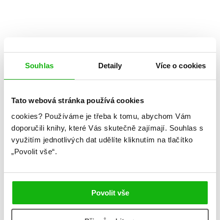
Souhlas
Detaily
Více o cookies
Tato webová stránka používá cookies
cookies?
Používáme je třeba k tomu, abychom Vám
Lauren McLaughlin
doporučili knihy, které Vás skutečně zajímají.
Souhlas s
využitím jednotlivých dat udělíte kliknutím na tlačítko
Pošli Fotky
„Povolit vše“.
Kategorie: young adult
Žánr: Mystery a thrillery
Povolit vše
#českáobálka
#laurenmclaughlin
#prostarší
#standalone
#středníškola