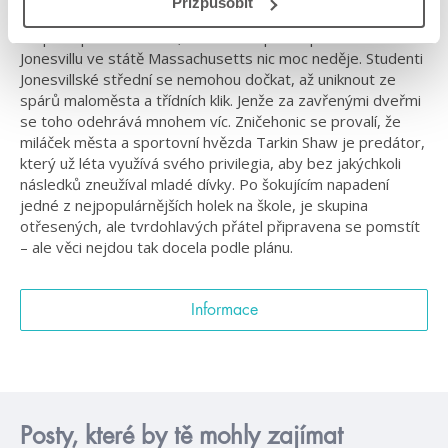
Přizpůsobit
Na první pohled se zdá, že se na ospalém předměstí
Jonesvillu ve státě Massachusetts nic moc neděje. Studenti
Jonesvillské střední se nemohou dočkat, až uniknout ze
spárů maloměsta a třídních klik. Jenže za zavřenými dveřmi
se toho odehrává mnohem víc. Zničehonic se provalí, že
miláček města a sportovní hvězda Tarkin Shaw je predátor,
který už léta využívá svého privilegia, aby bez jakýchkoli
následků zneužíval mladé dívky. Po šokujícím napadení
jedné z nejpopulárnějších holek na škole, je skupina
otřesených, ale tvrdohlavých přátel připravena se pomstít
– ale věci nejdou tak docela podle plánu.
Informace
Posty, které by tě mohly zajímat