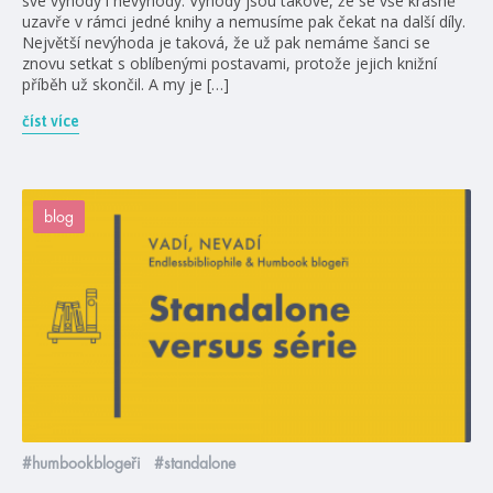
své výhody i nevýhody. Výhody jsou takové, že se vše krásně
uzavře v rámci jedné knihy a nemusíme pak čekat na další díly.
Největší nevýhoda je taková, že už pak nemáme šanci se
znovu setkat s oblíbenými postavami, protože jejich knižní
příběh už skončil. A my je […]
číst více
blog
#humbookblogeři
#standalone