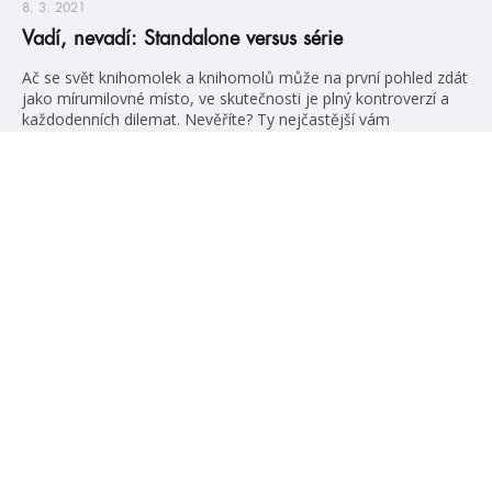
8. 3. 2021
Vadí, nevadí: Standalone versus série
Ač se svět knihomolek a knihomolů může na první pohled zdát
jako mírumilovné místo, ve skutečnosti je plný kontroverzí a
každodenních dilemat. Nevěříte? Ty nejčastější vám
představíme v nové sérii článků s názvem „vadí, nevadí“. Pro
pilotní díl jsme si nemohli vybrat nic jiného, než volbu mezi
sériemi a samostatnými knihami. Co vyhrálo? Přesvědčte se
sami. Článek […]
číst více
#HumbookNews
Vše kolem #youngadult každý měsíc rovnou do mailu!
Nové knihy, co se chystá, kvízy, soutěže, autoři, filmové
a seriálové adaptace a další.