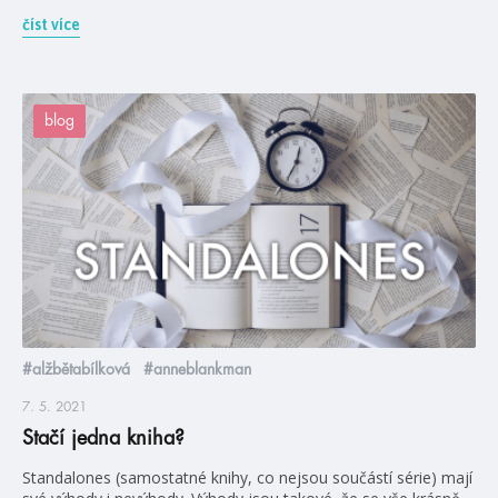
číst více
blog
#alžbětabílková
#anneblankman
7. 5. 2021
Stačí jedna kniha?
Standalones (samostatné knihy, co nejsou součástí série) mají