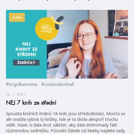
videa
#brigidkemmerer
#candacebushnell
26. 7. 2021
NEJ 7 knih ze střední
Spousta knižních hrdinů YA knih jsou středoškoláci, Monča se
ale snažila vybrat ty knížky, kde je ta škola alespoň trochu
vidět. Navíc si dala dost záležet, aby dala dohromady fakt
různorodou sedmičku. Původní článek od Marky najdete tady.