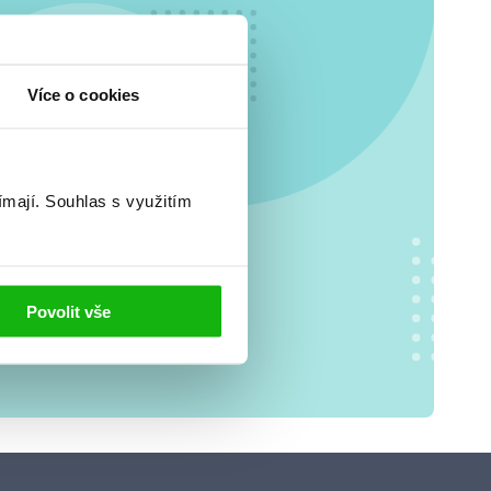
o se
Více o cookies
.
ímají.
Souhlas s využitím
Povolit vše
jů
. S tvými
 tom, jak