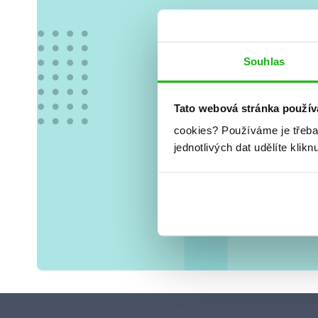
Vše
Souhlas
Tato webová stránka použív
cookies?
Používáme je třeba
jednotlivých dat udělíte klikn
Tvá e-mai
osobními