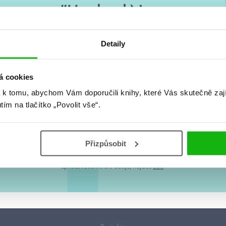
#HumbookNews
 kolem #youngadult každý měsíc rovnou do mailu! Nové knihy, c
Detaily
chystá, kvízy, soutěže, autoři, filmové a seriálové adaptace a další
á cookies
 k tomu, abychom Vám doporučili knihy, které Vás skutečně zaj
utím na tlačítko „Povolit vše“.
Souhlasím s
podmínkami zpracování osobních údajů
Přizpůsobit
lová adresa je u nás v bezpečí. Přečti si
naše podmínky zpracování osobních úda
 údaji nakládáme v mezích obecně závazných právních předpisů. Více informací o
zpracováváme tvé údaje, najdeš
zde
.