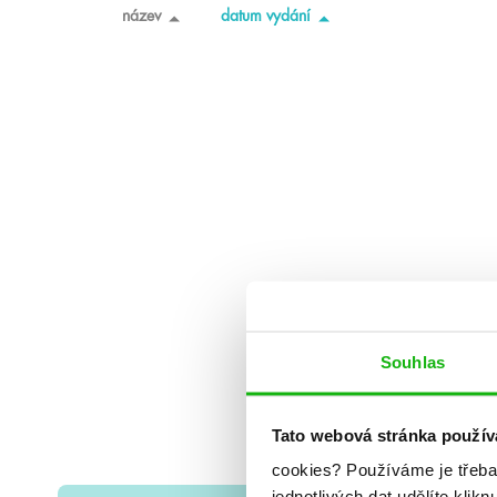
název
datum vydání
Souhlas
Tato webová stránka použív
cookies?
Používáme je třeba
jednotlivých dat udělíte klikn