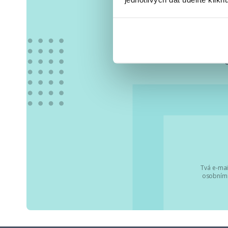
Vše
Tvá e-mai
osobními