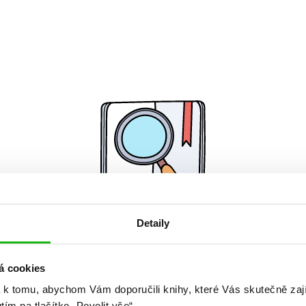
Detaily
Žádné knihy nenalezeny.
á cookies
 k tomu, abychom Vám doporučili knihy, které Vás skutečně zaj
utím na tlačítko „Povolit vše“.