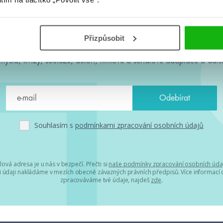
#HumbookNews
Přizpůsobit
 kolem #youngadult každý měsíc rovnou do mailu! Nové knihy, c
chystá, kvízy, soutěže, autoři, filmové a seriálové adaptace a další
Souhlasím s
podmínkami zpracování osobních údajů
lová adresa je u nás v bezpečí. Přečti si
naše podmínky zpracování osobních úda
 údaji nakládáme v mezích obecně závazných právních předpisů. Více informací o
zpracováváme tvé údaje, najdeš
zde
.