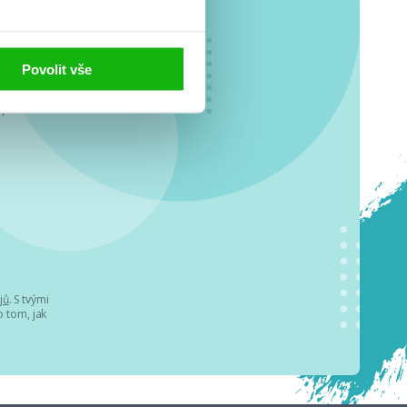
Povolit vše
o se
.
jů
. S tvými
 tom, jak