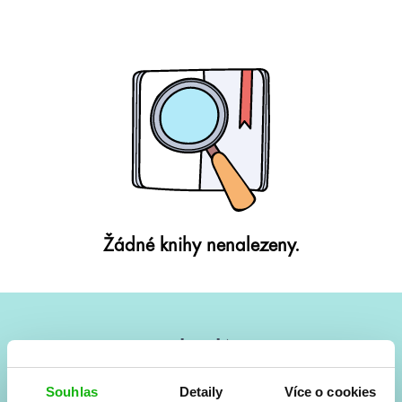
Žádné knihy nenalezeny.
#HumbookNews
Vše kolem #youngadult každý měsíc rovnou do mailu!
Souhlas
Detaily
Více o cookies