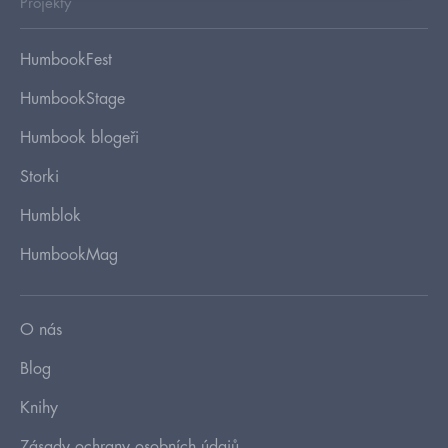
Projekty
HumbookFest
HumbookStage
Humbook blogeři
Storki
Humblok
HumbookMag
O nás
Blog
Knihy
Zásady ochrany osobních údajů