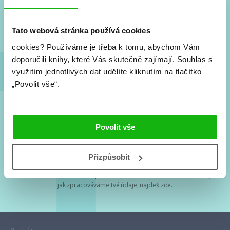
Nové knihy, co se chystá, kvízy, soutěže, autoři, filmové
a seriálové adaptace a další.
Tato webová stránka používá cookies
cookies?
Používáme je třeba k tomu, abychom Vám
doporučili knihy, které Vás skutečně zajímají.
Souhlas s
využitím jednotlivých dat udělíte kliknutím na tlačítko
„Povolit vše“.
Souhlasím s
podmínkami zpracování osobních údajů
Povolit vše
Tvá e-mailová adresa je u nás v bezpečí. Přečti si
naše podmínky
Přizpůsobit
zpracování osobních údajů
. S tvými osobními údaji nakládáme v
mezích obecně závazných právních předpisů. Více informací o tom,
jak zpracováváme tvé údaje, najdeš
zde
.