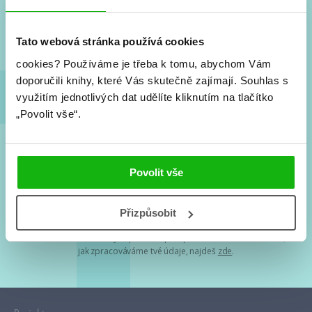
Nové knihy, co se chystá, kvízy, soutěže, autoři, filmové
a seriálové adaptace a další.
Tato webová stránka používá cookies
cookies?
Používáme je třeba k tomu, abychom Vám
doporučili knihy, které Vás skutečně zajímají.
Souhlas s
využitím jednotlivých dat udělíte kliknutím na tlačítko
„Povolit vše“.
Souhlasím s
podmínkami zpracování osobních údajů
Povolit vše
Tvá e-mailová adresa je u nás v bezpečí. Přečti si
naše podmínky
Přizpůsobit
zpracování osobních údajů
. S tvými osobními údaji nakládáme v
mezích obecně závazných právních předpisů. Více informací o tom,
jak zpracováváme tvé údaje, najdeš
zde
.