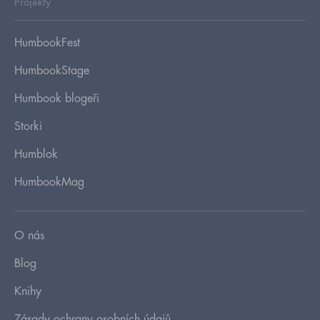
Projekty
HumbookFest
HumbookStage
Humbook blogeři
Storki
Humblok
HumbookMag
O nás
Blog
Knihy
Zásady ochrany osobních údajů