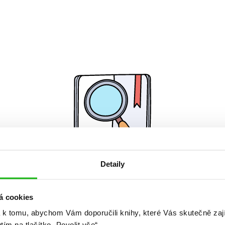
Detaily
Žádné knihy nenalezeny.
á cookies
 k tomu, abychom Vám doporučili knihy, které Vás skutečně zaj
utím na tlačítko „Povolit vše“.