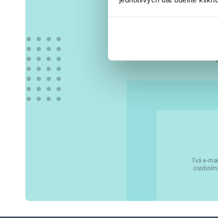
Vše
Tvá e-mai
osobními