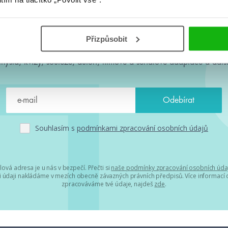
#HumbookNews
Přizpůsobit
 kolem #youngadult každý měsíc rovnou do mailu! Nové knihy, c
chystá, kvízy, soutěže, autoři, filmové a seriálové adaptace a další
Souhlasím s
podmínkami zpracování osobních údajů
lová adresa je u nás v bezpečí. Přečti si
naše podmínky zpracování osobních úda
 údaji nakládáme v mezích obecně závazných právních předpisů. Více informací o
zpracováváme tvé údaje, najdeš
zde
.