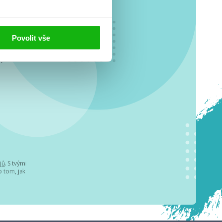
Povolit vše
o se
.
jů
. S tvými
 tom, jak