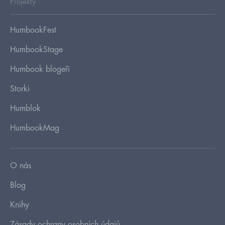
Projekty
HumbookFest
HumbookStage
Humbook blogeři
Storki
Humblok
HumbookMag
O nás
Blog
Knihy
Zásady ochrany osobních údajů