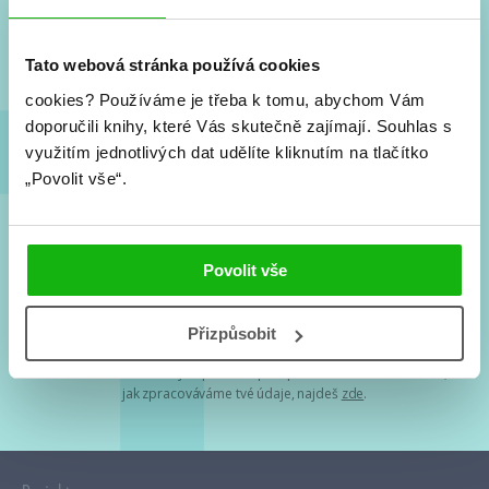
Nové knihy, co se chystá, kvízy, soutěže, autoři, filmové
a seriálové adaptace a další.
Tato webová stránka používá cookies
cookies?
Používáme je třeba k tomu, abychom Vám
doporučili knihy, které Vás skutečně zajímají.
Souhlas s
využitím jednotlivých dat udělíte kliknutím na tlačítko
„Povolit vše“.
Souhlasím s
podmínkami zpracování osobních údajů
Povolit vše
Tvá e-mailová adresa je u nás v bezpečí. Přečti si
naše podmínky
Přizpůsobit
zpracování osobních údajů
. S tvými osobními údaji nakládáme v
mezích obecně závazných právních předpisů. Více informací o tom,
jak zpracováváme tvé údaje, najdeš
zde
.