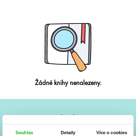
Žádné knihy nenalezeny.
#HumbookNews
Vše kolem #youngadult každý měsíc rovnou do mailu!
Souhlas
Detaily
Více o cookies