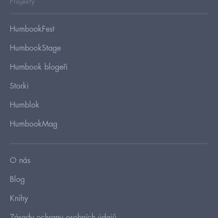
Projekty
HumbookFest
HumbookStage
Humbook blogeři
Storki
Humblok
HumbookMag
O nás
Blog
Knihy
Zásady ochrany osobních údajů