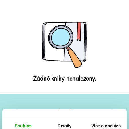
Žádné knihy nenalezeny.
#HumbookNews
Vše kolem #youngadult každý měsíc rovnou do mailu!
Souhlas
Detaily
Více o cookies