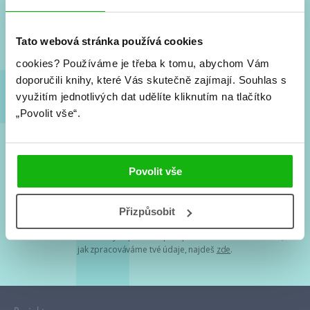
Nové knihy, co se chystá, kvízy, soutěže, autoři, filmové
a seriálové adaptace a další.
Tato webová stránka používá cookies
cookies?
Používáme je třeba k tomu, abychom Vám
doporučili knihy, které Vás skutečně zajímají.
Souhlas s
využitím jednotlivých dat udělíte kliknutím na tlačítko
„Povolit vše“.
Souhlasím s
podmínkami zpracování osobních údajů
Povolit vše
Tvá e-mailová adresa je u nás v bezpečí. Přečti si
naše podmínky
Přizpůsobit
zpracování osobních údajů
. S tvými osobními údaji nakládáme v
mezích obecně závazných právních předpisů. Více informací o tom,
jak zpracováváme tvé údaje, najdeš
zde
.