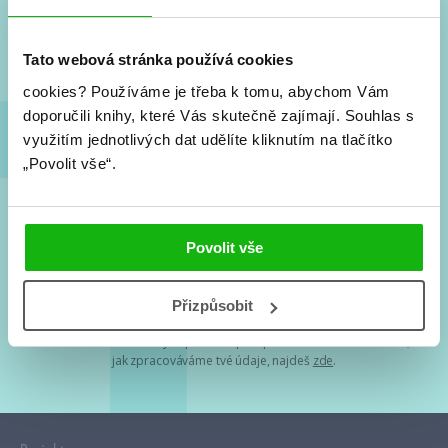
Nové knihy, co se chystá, kvízy, soutěže, autoři, filmové
a seriálové adaptace a další.
Tato webová stránka používá cookies
cookies?
Používáme je třeba k tomu, abychom Vám
doporučili knihy, které Vás skutečně zajímají.
Souhlas s
využitím jednotlivých dat udělíte kliknutím na tlačítko
„Povolit vše“.
Souhlasím s
podmínkami zpracování osobních údajů
Povolit vše
Tvá e-mailová adresa je u nás v bezpečí. Přečti si
naše podmínky
Přizpůsobit
zpracování osobních údajů
. S tvými osobními údaji nakládáme v
mezích obecně závazných právních předpisů. Více informací o tom,
jak zpracováváme tvé údaje, najdeš
zde
.