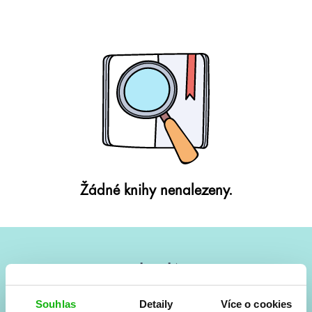
Žádné knihy nenalezeny.
#HumbookNews
Vše kolem #youngadult každý měsíc rovnou do mailu!
Souhlas
Detaily
Více o cookies