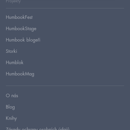
Projekty
HumbookFest
HumbookStage
Humbook blogeři
Storki
Humblok
HumbookMag
O nás
Blog
Knihy
Zásady ochrany osobních údajů