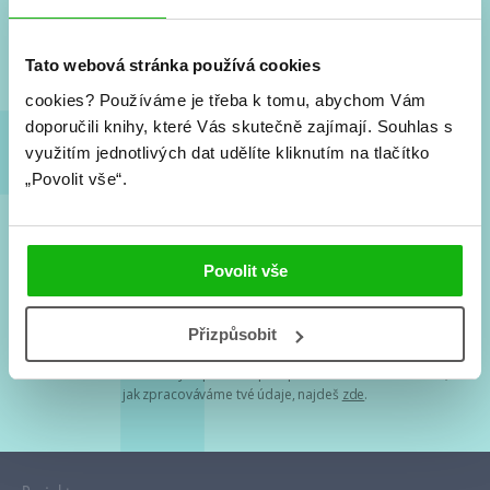
Nové knihy, co se chystá, kvízy, soutěže, autoři, filmové
a seriálové adaptace a další.
Tato webová stránka používá cookies
cookies?
Používáme je třeba k tomu, abychom Vám
doporučili knihy, které Vás skutečně zajímají.
Souhlas s
využitím jednotlivých dat udělíte kliknutím na tlačítko
„Povolit vše“.
Souhlasím s
podmínkami zpracování osobních údajů
Povolit vše
Tvá e-mailová adresa je u nás v bezpečí. Přečti si
naše podmínky
Přizpůsobit
zpracování osobních údajů
. S tvými osobními údaji nakládáme v
mezích obecně závazných právních předpisů. Více informací o tom,
jak zpracováváme tvé údaje, najdeš
zde
.