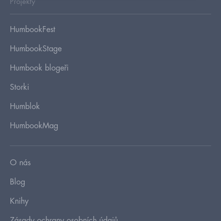
Projekty
HumbookFest
HumbookStage
Humbook blogeři
Storki
Humblok
HumbookMag
O nás
Blog
Knihy
Zásady ochrany osobních údajů