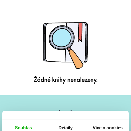
Žádné knihy nenalezeny.
#HumbookNews
Vše kolem #youngadult každý měsíc rovnou do mailu!
Souhlas
Detaily
Více o cookies