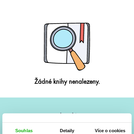
Žádné knihy nenalezeny.
#HumbookNews
Vše kolem #youngadult každý měsíc rovnou do mailu!
Souhlas
Detaily
Více o cookies