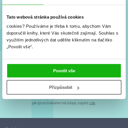
Nové knihy, co se chystá, kvízy, soutěže, autoři, filmové
a seriálové adaptace a další.
Tato webová stránka používá cookies
cookies?
Používáme je třeba k tomu, abychom Vám
doporučili knihy, které Vás skutečně zajímají.
Souhlas s
využitím jednotlivých dat udělíte kliknutím na tlačítko
„Povolit vše“.
Souhlasím s
podmínkami zpracování osobních údajů
Povolit vše
Tvá e-mailová adresa je u nás v bezpečí. Přečti si
naše podmínky
Přizpůsobit
zpracování osobních údajů
. S tvými osobními údaji nakládáme v
mezích obecně závazných právních předpisů. Více informací o tom,
jak zpracováváme tvé údaje, najdeš
zde
.