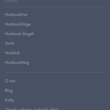
Projekty
HumbookFest
HumbookStage
Humbook blogeři
Storki
Humblok
HumbookMag
O nás
Blog
Knihy
Zásady ochrany osobních údajů