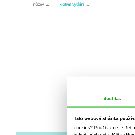
název
datum vydání
Souhlas
Tato webová stránka použív
cookies?
Používáme je třeba
jednotlivých dat udělíte klikn