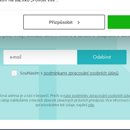
#HumbookNews
Přizpůsobit
 kolem #youngadult každý měsíc rovnou do mailu! Nové knihy, c
chystá, kvízy, soutěže, autoři, filmové a seriálové adaptace a další
Souhlasím s
podmínkami zpracování osobních údajů
lová adresa je u nás v bezpečí. Přečti si
naše podmínky zpracování osobních úda
 údaji nakládáme v mezích obecně závazných právních předpisů. Více informací o
zpracováváme tvé údaje, najdeš
zde
.