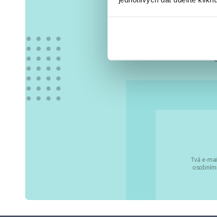
Vše
Tvá e-mai
osobními