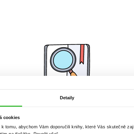
Detaily
Žádné knihy nenalezeny.
á cookies
 k tomu, abychom Vám doporučili knihy, které Vás skutečně zaj
utím na tlačítko „Povolit vše“.