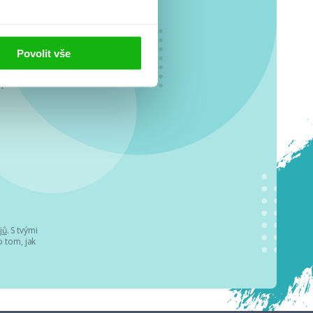
Povolit vše
o se
.
jů
. S tvými
 tom, jak