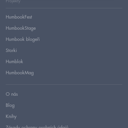
Projekty
HumbookFest
HumbookStage
Humbook blogeři
Storki
Humblok
HumbookMag
O nás
Blog
Knihy
Zásady ochrany osobních údajů