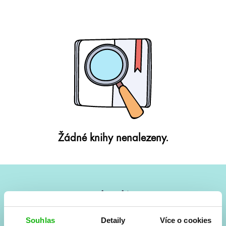
Žádné knihy nenalezeny.
#HumbookNews
Vše kolem #youngadult každý měsíc rovnou do mailu!
Souhlas
Detaily
Více o cookies