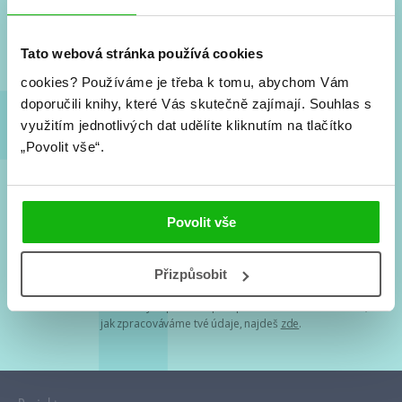
Nové knihy, co se chystá, kvízy, soutěže, autoři, filmové
a seriálové adaptace a další.
Tato webová stránka používá cookies
cookies?
Používáme je třeba k tomu, abychom Vám
doporučili knihy, které Vás skutečně zajímají.
Souhlas s
využitím jednotlivých dat udělíte kliknutím na tlačítko
„Povolit vše“.
Souhlasím s
podmínkami zpracování osobních údajů
Povolit vše
Tvá e-mailová adresa je u nás v bezpečí. Přečti si
naše podmínky
Přizpůsobit
zpracování osobních údajů
. S tvými osobními údaji nakládáme v
mezích obecně závazných právních předpisů. Více informací o tom,
jak zpracováváme tvé údaje, najdeš
zde
.