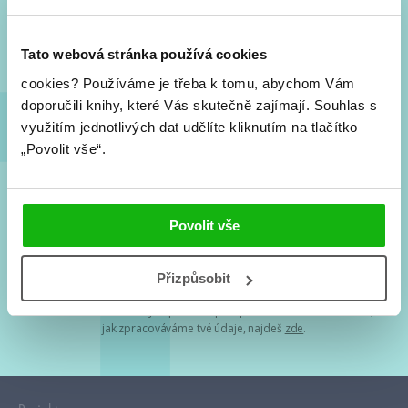
Nové knihy, co se chystá, kvízy, soutěže, autoři, filmové
a seriálové adaptace a další.
Tato webová stránka používá cookies
cookies?
Používáme je třeba k tomu, abychom Vám
doporučili knihy, které Vás skutečně zajímají.
Souhlas s
využitím jednotlivých dat udělíte kliknutím na tlačítko
„Povolit vše“.
Souhlasím s
podmínkami zpracování osobních údajů
Povolit vše
Tvá e-mailová adresa je u nás v bezpečí. Přečti si
naše podmínky
Přizpůsobit
zpracování osobních údajů
. S tvými osobními údaji nakládáme v
mezích obecně závazných právních předpisů. Více informací o tom,
jak zpracováváme tvé údaje, najdeš
zde
.