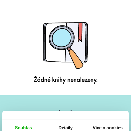
Žádné knihy nenalezeny.
#HumbookNews
Vše kolem #youngadult každý měsíc rovnou do mailu!
Souhlas
Detaily
Více o cookies