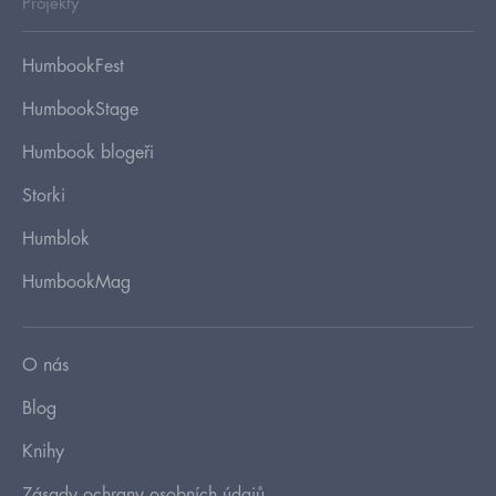
Projekty
HumbookFest
HumbookStage
Humbook blogeři
Storki
Humblok
HumbookMag
O nás
Blog
Knihy
Zásady ochrany osobních údajů