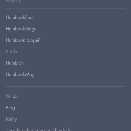
Projekty
HumbookFest
HumbookStage
Humbook blogeři
Storki
Humblok
HumbookMag
O nás
Blog
Knihy
Zásady ochrany osobních údajů