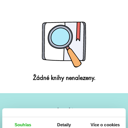
Žádné knihy nenalezeny.
#HumbookNews
Vše kolem #youngadult každý měsíc rovnou do mailu!
Souhlas
Detaily
Více o cookies