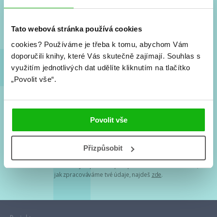
Nové knihy, co se chystá, kvízy, soutěže, autoři, filmové
a seriálové adaptace a další.
Tato webová stránka používá cookies
cookies?
Používáme je třeba k tomu, abychom Vám
doporučili knihy, které Vás skutečně zajímají.
Souhlas s
využitím jednotlivých dat udělíte kliknutím na tlačítko
„Povolit vše“.
Souhlasím s
podmínkami zpracování osobních údajů
Povolit vše
Tvá e-mailová adresa je u nás v bezpečí. Přečti si
naše podmínky
Přizpůsobit
zpracování osobních údajů
. S tvými osobními údaji nakládáme v
mezích obecně závazných právních předpisů. Více informací o tom,
jak zpracováváme tvé údaje, najdeš
zde
.