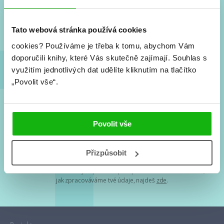
Nové knihy, co se chystá, kvízy, soutěže, autoři, filmové
a seriálové adaptace a další.
Tato webová stránka používá cookies
cookies?
Používáme je třeba k tomu, abychom Vám
doporučili knihy, které Vás skutečně zajímají.
Souhlas s
využitím jednotlivých dat udělíte kliknutím na tlačítko
„Povolit vše“.
Souhlasím s
podmínkami zpracování osobních údajů
Povolit vše
Tvá e-mailová adresa je u nás v bezpečí. Přečti si
naše podmínky
Přizpůsobit
zpracování osobních údajů
. S tvými osobními údaji nakládáme v
mezích obecně závazných právních předpisů. Více informací o tom,
jak zpracováváme tvé údaje, najdeš
zde
.