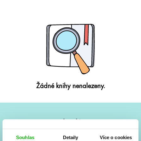
Žádné knihy nenalezeny.
#HumbookNews
Vše kolem #youngadult každý měsíc rovnou do mailu!
Souhlas
Detaily
Více o cookies