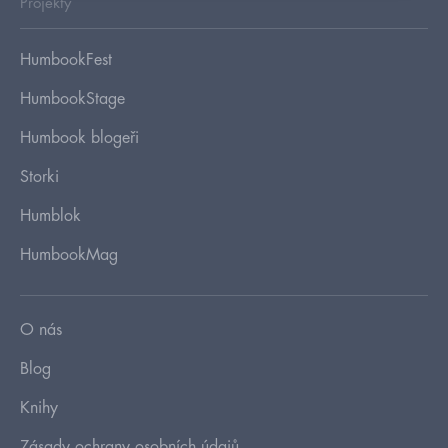
Projekty
HumbookFest
HumbookStage
Humbook blogeři
Storki
Humblok
HumbookMag
O nás
Blog
Knihy
Zásady ochrany osobních údajů