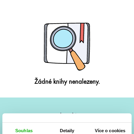
Žádné knihy nenalezeny.
#HumbookNews
Vše kolem #youngadult každý měsíc rovnou do mailu!
Souhlas
Detaily
Více o cookies