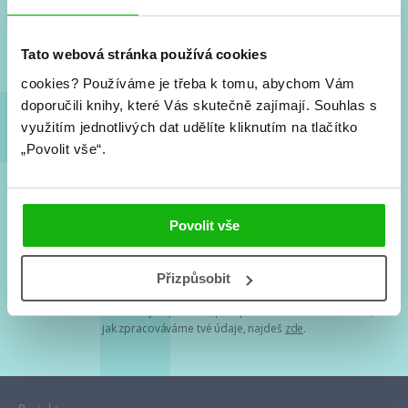
Nové knihy, co se chystá, kvízy, soutěže, autoři, filmové
a seriálové adaptace a další.
Tato webová stránka používá cookies
cookies?
Používáme je třeba k tomu, abychom Vám
doporučili knihy, které Vás skutečně zajímají.
Souhlas s
využitím jednotlivých dat udělíte kliknutím na tlačítko
„Povolit vše“.
Souhlasím s
podmínkami zpracování osobních údajů
Povolit vše
Tvá e-mailová adresa je u nás v bezpečí. Přečti si
naše podmínky
Přizpůsobit
zpracování osobních údajů
. S tvými osobními údaji nakládáme v
mezích obecně závazných právních předpisů. Více informací o tom,
jak zpracováváme tvé údaje, najdeš
zde
.