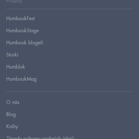
Projekty
HumbookFest
HumbookStage
Humbook blogeři
Storki
Humblok
HumbookMag
O nás
Blog
Knihy
Zásady ochrany osobních údajů