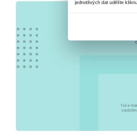
jednotlivých dat udělíte klikn
Vše
Tvá e-mai
osobními