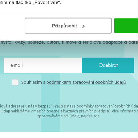
utím na tlačítko „Povolit vše“.
#HumbookNews
Přizpůsobit
 kolem #youngadult každý měsíc rovnou do mailu! Nové knihy, c
chystá, kvízy, soutěže, autoři, filmové a seriálové adaptace a další
Souhlasím s
podmínkami zpracování osobních údajů
lová adresa je u nás v bezpečí. Přečti si
naše podmínky zpracování osobních úda
 údaji nakládáme v mezích obecně závazných právních předpisů. Více informací o
zpracováváme tvé údaje, najdeš
zde
.