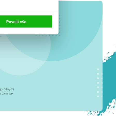
Povolit vše
o se
.
jů
. S tvými
 tom, jak