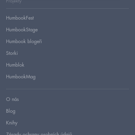
Projekty
HumbookFest
HumbookStage
Humbook blogeři
Storki
Humblok
HumbookMag
O nás
Blog
Knihy
Zásady ochrany osobních údajů