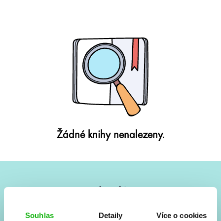
Žádné knihy nenalezeny.
#HumbookNews
Vše kolem #youngadult každý měsíc rovnou do mailu!
Souhlas
Detaily
Více o cookies