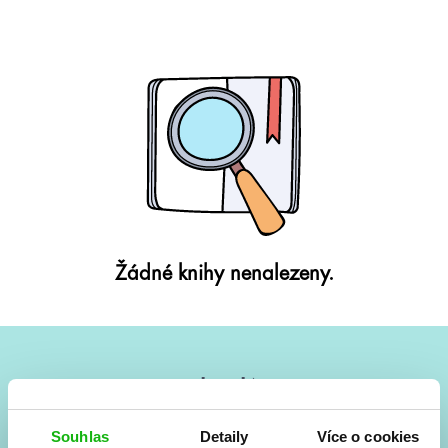
Žádné knihy nenalezeny.
#HumbookNews
Vše kolem #youngadult každý měsíc rovnou do mailu!
Souhlas
Detaily
Více o cookies