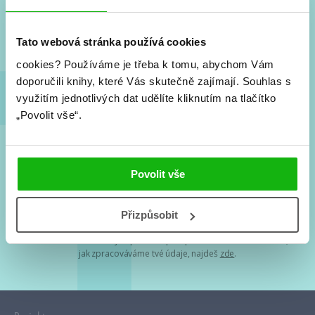
Nové knihy, co se chystá, kvízy, soutěže, autoři, filmové
a seriálové adaptace a další.
Tato webová stránka používá cookies
cookies?
Používáme je třeba k tomu, abychom Vám
doporučili knihy, které Vás skutečně zajímají.
Souhlas s
využitím jednotlivých dat udělíte kliknutím na tlačítko
„Povolit vše“.
Souhlasím s
podmínkami zpracování osobních údajů
Povolit vše
Tvá e-mailová adresa je u nás v bezpečí. Přečti si
naše podmínky
Přizpůsobit
zpracování osobních údajů
. S tvými osobními údaji nakládáme v
mezích obecně závazných právních předpisů. Více informací o tom,
jak zpracováváme tvé údaje, najdeš
zde
.