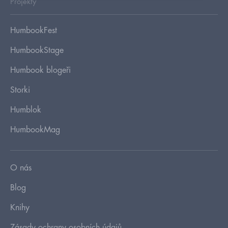
Projekty
HumbookFest
HumbookStage
Humbook blogeři
Storki
Humblok
HumbookMag
O nás
Blog
Knihy
Zásady ochrany osobních údajů