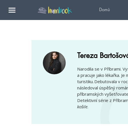
Domů
Tereza Bartošov
Narodila se v Příbrami. Vy
a pracuje jako lékařka. Je 
turistiku. Debutovala v 
následoval úspěšný romá
příbramských vyšetřovate
Detektivní série z Příbr
košile
.