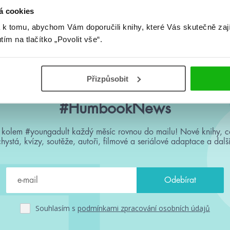
á cookies
Žádné knihy nenalezeny.
 k tomu, abychom Vám doporučili knihy, které Vás skutečně zaj
utím na tlačítko „Povolit vše“.
Přizpůsobit
#HumbookNews
 kolem #youngadult každý měsíc rovnou do mailu! Nové knihy, c
chystá, kvízy, soutěže, autoři, filmové a seriálové adaptace a další
Souhlasím s
podmínkami zpracování osobních údajů