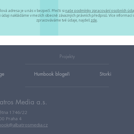
lová adresa je u nás v bezpečí. Přečti si
naše podmínky zpracování osobních úda
 údaji nakládáme v mezích obecně závazných právních předpisů. Více informací o
zpracováváme tvé údaje, najdeš
zde
.
Projekty
ge
Humbook blogeři
Storki
atros Media a.s.
větna 1746/22
00 Praha 4
ook@albatrosmedia.cz