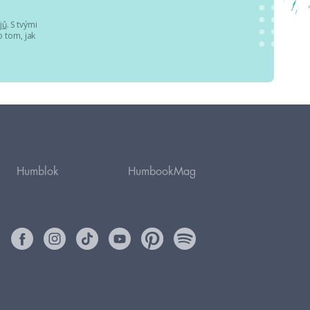
jů
. S tvými
 tom, jak
Humblok
HumbookMag