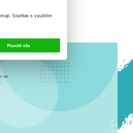
ímají.
Souhlas s využitím
Povolit vše
o se
.