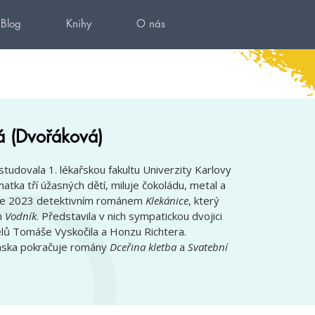
Blog
Knihy
O nás
á (Dvořáková)
studovala 1. lékařskou fakultu Univerzity Karlovy
matka tří úžasných dětí, miluje čokoládu, metal a
roce 2023 detektivním románem
Klekánice
, který
n
Vodník
. Představila v nich sympatickou dvojici
lů Tomáše Vyskočila a Honzu Richtera.
amska pokračuje romány
Dceřina kletba
a
Svatební