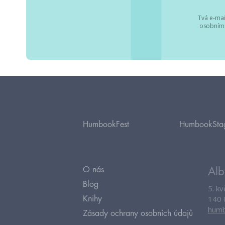
Tvá e-mai
osobními
HumbookFest
HumbookSta
O nás
Alb
Blog
5. k
140 
Knihy
humb
Zásady ochrany osobních údajů