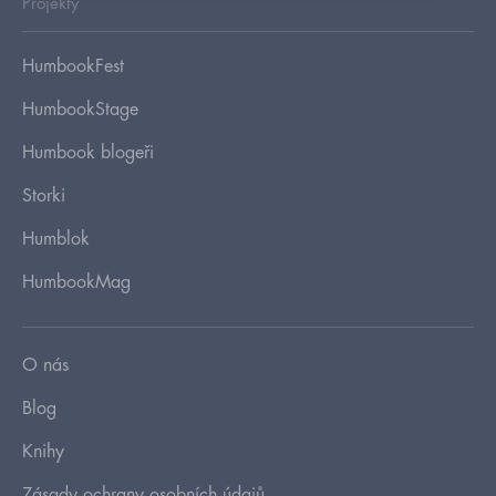
Projekty
HumbookFest
HumbookStage
Humbook blogeři
Storki
Humblok
HumbookMag
O nás
Blog
Knihy
Zásady ochrany osobních údajů