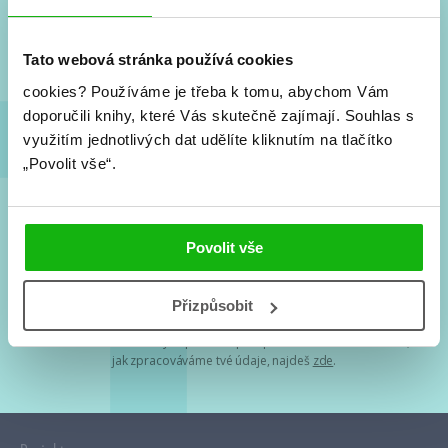
Nové knihy, co se chystá, kvízy, soutěže, autoři, filmové
a seriálové adaptace a další.
Tato webová stránka používá cookies
cookies?
Používáme je třeba k tomu, abychom Vám
doporučili knihy, které Vás skutečně zajímají.
Souhlas s
využitím jednotlivých dat udělíte kliknutím na tlačítko
„Povolit vše“.
Souhlasím s
podmínkami zpracování osobních údajů
Povolit vše
Tvá e-mailová adresa je u nás v bezpečí. Přečti si
naše podmínky
Přizpůsobit
zpracování osobních údajů
. S tvými osobními údaji nakládáme v
mezích obecně závazných právních předpisů. Více informací o tom,
jak zpracováváme tvé údaje, najdeš
zde
.