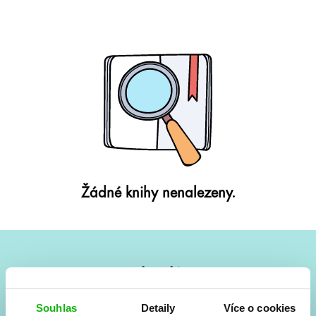
Žádné knihy nenalezeny.
#HumbookNews
Vše kolem #youngadult každý měsíc rovnou do mailu!
Souhlas
Detaily
Více o cookies