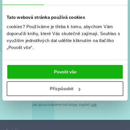
Nové knihy, co se chystá, kvízy, soutěže, autoři, filmové
a seriálové adaptace a další.
Tato webová stránka používá cookies
cookies?
Používáme je třeba k tomu, abychom Vám
doporučili knihy, které Vás skutečně zajímají.
Souhlas s
využitím jednotlivých dat udělíte kliknutím na tlačítko
„Povolit vše“.
Souhlasím s
podmínkami zpracování osobních údajů
Povolit vše
Tvá e-mailová adresa je u nás v bezpečí. Přečti si
naše podmínky
Přizpůsobit
zpracování osobních údajů
. S tvými osobními údaji nakládáme v
mezích obecně závazných právních předpisů. Více informací o tom,
jak zpracováváme tvé údaje, najdeš
zde
.