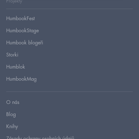
Projekty
HumbookFest
HumbookStage
Humbook blogeři
Storki
Humblok
HumbookMag
O nás
Blog
Knihy
Zásady ochrany osobních údajů