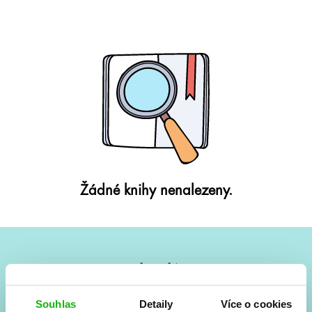
Žádné knihy nenalezeny.
#HumbookNews
Vše kolem #youngadult každý měsíc rovnou do mailu!
Souhlas
Detaily
Více o cookies