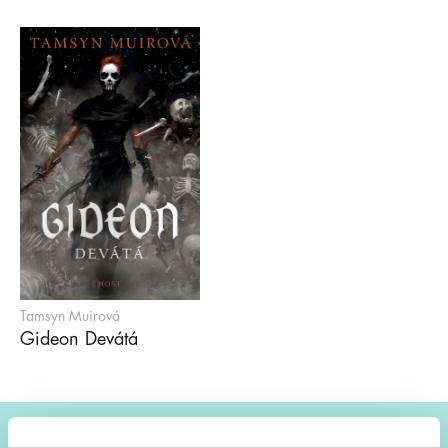
Tamsyn Muirová
Gideon Devátá