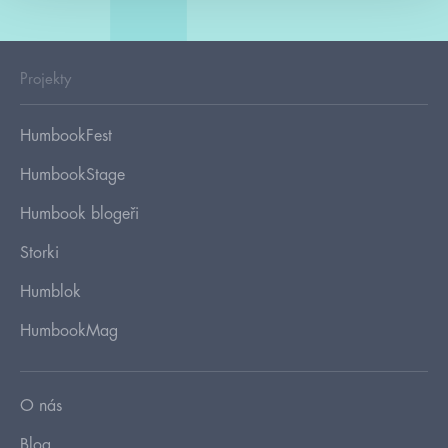
Projekty
HumbookFest
HumbookStage
Humbook blogeři
Storki
Humblok
HumbookMag
O nás
Blog