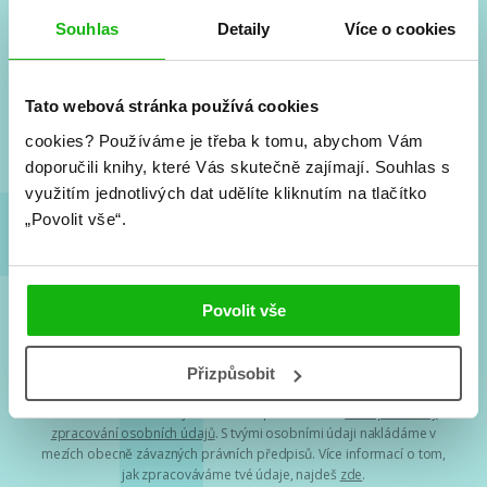
#HumbookNews
Souhlas
Detaily
Více o cookies
Vše kolem #youngadult každý měsíc rovnou do mailu!
Nové knihy, co se chystá, kvízy, soutěže, autoři, filmové
Tato webová stránka používá cookies
a seriálové adaptace a další.
cookies?
Používáme je třeba k tomu, abychom Vám
doporučili knihy, které Vás skutečně zajímají.
Souhlas s
využitím jednotlivých dat udělíte kliknutím na tlačítko
„Povolit vše“.
Povolit vše
Souhlasím s
podmínkami zpracování osobních údajů
Přizpůsobit
Tvá e-mailová adresa je u nás v bezpečí. Přečti si
naše podmínky
zpracování osobních údajů
. S tvými osobními údaji nakládáme v
mezích obecně závazných právních předpisů. Více informací o tom,
jak zpracováváme tvé údaje, najdeš
zde
.