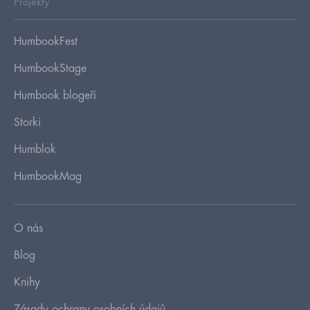
Projekty
HumbookFest
HumbookStage
Humbook blogeři
Storki
Humblok
HumbookMag
O nás
Blog
Knihy
Zásady ochrany osobních údajů