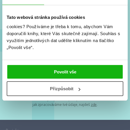
Nové knihy, co se chystá, kvízy, soutěže, autoři, filmové
a seriálové adaptace a další.
Tato webová stránka používá cookies
cookies?
Používáme je třeba k tomu, abychom Vám
doporučili knihy, které Vás skutečně zajímají.
Souhlas s
využitím jednotlivých dat udělíte kliknutím na tlačítko
„Povolit vše“.
Souhlasím s
podmínkami zpracování osobních údajů
Povolit vše
Tvá e-mailová adresa je u nás v bezpečí. Přečti si
naše podmínky
Přizpůsobit
zpracování osobních údajů
. S tvými osobními údaji nakládáme v
mezích obecně závazných právních předpisů. Více informací o tom,
jak zpracováváme tvé údaje, najdeš
zde
.