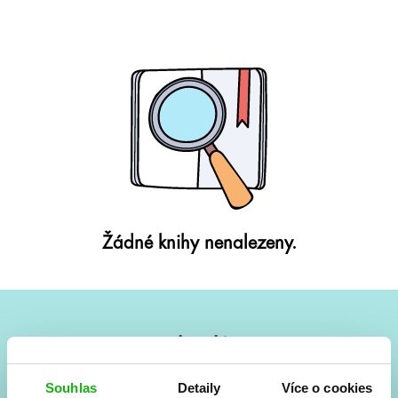
Žádné knihy nenalezeny.
#HumbookNews
Vše kolem #youngadult každý měsíc rovnou do mailu!
Souhlas
Detaily
Více o cookies