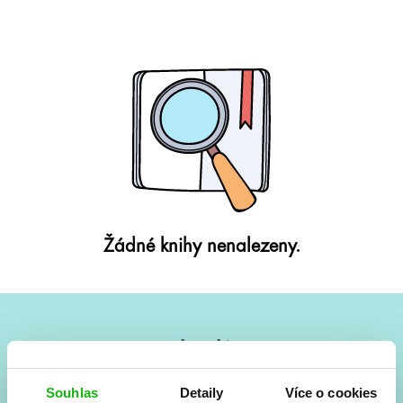
Žádné knihy nenalezeny.
#HumbookNews
Vše kolem #youngadult každý měsíc rovnou do mailu!
Souhlas
Detaily
Více o cookies