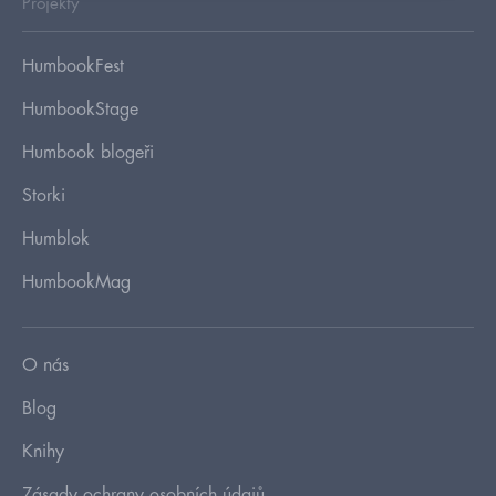
Projekty
HumbookFest
HumbookStage
Humbook blogeři
Storki
Humblok
HumbookMag
O nás
Blog
Knihy
Zásady ochrany osobních údajů