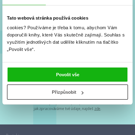
Nové knihy, co se chystá, kvízy, soutěže, autoři, filmové
a seriálové adaptace a další.
Tato webová stránka používá cookies
cookies?
Používáme je třeba k tomu, abychom Vám
doporučili knihy, které Vás skutečně zajímají.
Souhlas s
využitím jednotlivých dat udělíte kliknutím na tlačítko
„Povolit vše“.
Souhlasím s
podmínkami zpracování osobních údajů
Povolit vše
Tvá e-mailová adresa je u nás v bezpečí. Přečti si
naše podmínky
Přizpůsobit
zpracování osobních údajů
. S tvými osobními údaji nakládáme v
mezích obecně závazných právních předpisů. Více informací o tom,
jak zpracováváme tvé údaje, najdeš
zde
.