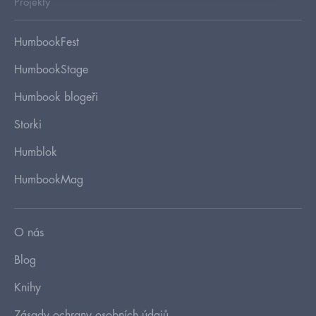
Projekty
HumbookFest
HumbookStage
Humbook blogeři
Storki
Humblok
HumbookMag
O nás
Blog
Knihy
Zásady ochrany osobních údajů