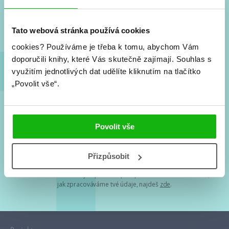
Nové knihy, co se chystá, kvízy, soutěže, autoři, filmové
a seriálové adaptace a další.
Tato webová stránka používá cookies
cookies?
Používáme je třeba k tomu, abychom Vám
doporučili knihy, které Vás skutečně zajímají.
Souhlas s
využitím jednotlivých dat udělíte kliknutím na tlačítko
„Povolit vše“.
Souhlasím s
podmínkami zpracování osobních údajů
Povolit vše
Tvá e-mailová adresa je u nás v bezpečí. Přečti si
naše podmínky
Přizpůsobit
zpracování osobních údajů
. S tvými osobními údaji nakládáme v
mezích obecně závazných právních předpisů. Více informací o tom,
jak zpracováváme tvé údaje, najdeš
zde
.