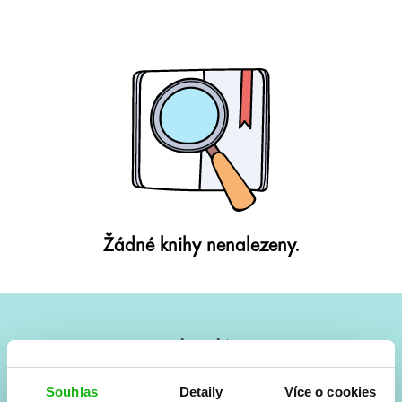
Žádné knihy nenalezeny.
#HumbookNews
Vše kolem #youngadult každý měsíc rovnou do mailu!
Souhlas
Detaily
Více o cookies