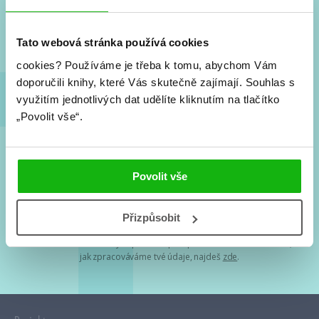
Nové knihy, co se chystá, kvízy, soutěže, autoři, filmové
a seriálové adaptace a další.
Tato webová stránka používá cookies
cookies?
Používáme je třeba k tomu, abychom Vám
doporučili knihy, které Vás skutečně zajímají.
Souhlas s
využitím jednotlivých dat udělíte kliknutím na tlačítko
„Povolit vše“.
Souhlasím s
podmínkami zpracování osobních údajů
Povolit vše
Tvá e-mailová adresa je u nás v bezpečí. Přečti si
naše podmínky
Přizpůsobit
zpracování osobních údajů
. S tvými osobními údaji nakládáme v
mezích obecně závazných právních předpisů. Více informací o tom,
jak zpracováváme tvé údaje, najdeš
zde
.