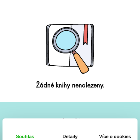
Žádné knihy nenalezeny.
#HumbookNews
Vše kolem #youngadult každý měsíc rovnou do mailu!
Souhlas
Detaily
Více o cookies