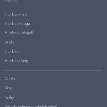
Projekty
HumbookFest
HumbookStage
Humbook blogeři
Storki
Humblok
HumbookMag
O nás
Blog
Knihy
Zásady ochrany osobních údajů