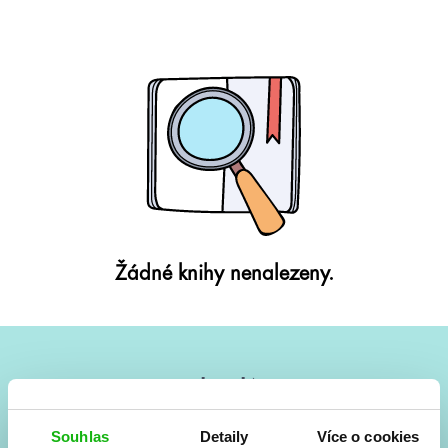
Žádné knihy nenalezeny.
#HumbookNews
Vše kolem #youngadult každý měsíc rovnou do mailu!
Souhlas
Detaily
Více o cookies