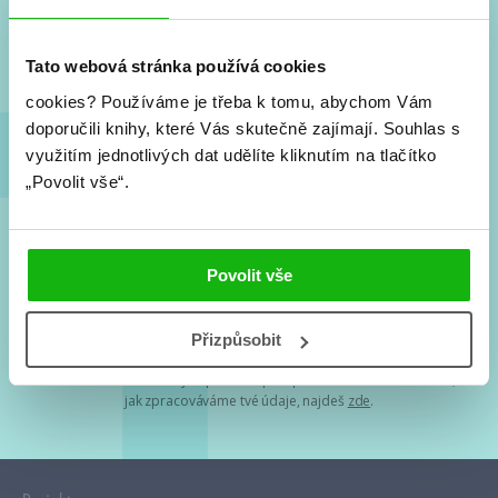
Nové knihy, co se chystá, kvízy, soutěže, autoři, filmové
a seriálové adaptace a další.
Tato webová stránka používá cookies
cookies?
Používáme je třeba k tomu, abychom Vám
doporučili knihy, které Vás skutečně zajímají.
Souhlas s
využitím jednotlivých dat udělíte kliknutím na tlačítko
„Povolit vše“.
Souhlasím s
podmínkami zpracování osobních údajů
Povolit vše
Tvá e-mailová adresa je u nás v bezpečí. Přečti si
naše podmínky
Přizpůsobit
zpracování osobních údajů
. S tvými osobními údaji nakládáme v
mezích obecně závazných právních předpisů. Více informací o tom,
jak zpracováváme tvé údaje, najdeš
zde
.