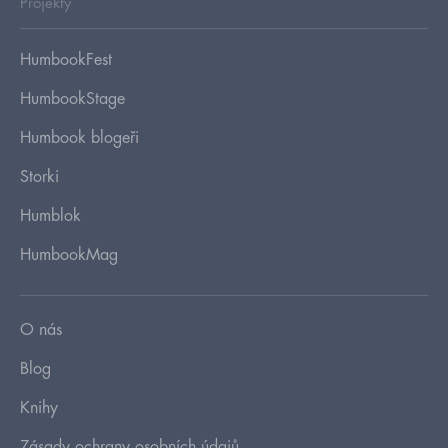
Projekty
HumbookFest
HumbookStage
Humbook blogeři
Storki
Humblok
HumbookMag
O nás
Blog
Knihy
Zásady ochrany osobních údajů